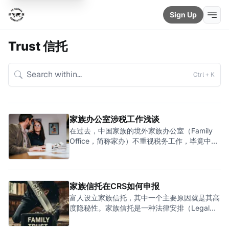
Sign Up
Trust 信托
Ctrl + K
家族办公室涉税工作浅谈
在过去，中国家族的境外家族办公室（Family
Office，简称家办）不重视税务工作，毕竟中国
不对个人的境外所得征税，也不要求其境外财产
进行申报或解释。一般来说，除非家办涉及复杂
的境外税务，比如受益人移民美国，否则家办税
务就是一片空白。家办的关注点更多的是投资及
家族信托在CRS如何申报
传承管理，税务上基本上只要简单搭建一些离岸
富人设立家族信托，其中一个主要原因就是其高
架构就结束了。 不过，随着中国及其他国家加
度隐秘性。家族信托是一种法律安排（Legal
大对富人及高净值人士全球所得的征税力度，以
Arrangement），透过委托人（Settlor）与受
及全球加强全球财富的透明性，家办的税务管理
托人（Trustee）签订信托契约（Trust