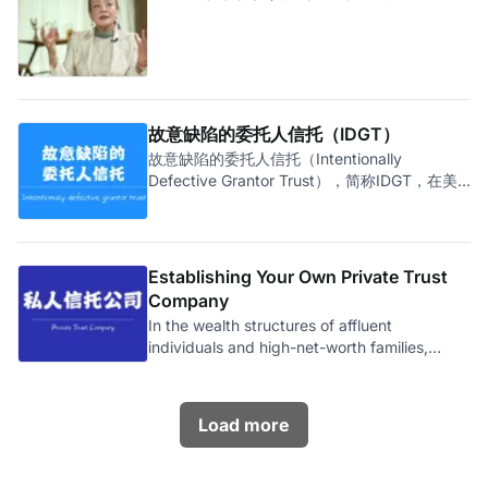
行税务系统对信托的监管效果，识别纳税人如何
应对行政或立法变化，预测未来信托使用趋势及
其对税务系统的影响，并提出提高纳税人自愿合
规性的建议。 2019年，RMIT发布研究报告《澳
洲信托及税务系统的现有问题》（Current
Issues with Trusts and the Tax System）。报
故意缺陷的委托人信托（IDGT）
告指出，信托法和税法的复杂关系可能被利用来
隐藏大量应税收入。例如，研究发现，信托的信
故意缺陷的委托人信托（Intentionally
息透明度不足，造成税局难以准确追踪。此外，
Defective Grantor Trust），简称IDGT，在美
国一般昵称为“I Dig It”（意思为“我喜欢它”）。
虽然IDGT名称听起来感觉不太合规，但它是妥
妥的美国合法避税工具，在大型投资银行
Fidelity、国际会计师事务所RSM等网站，都能
Establishing Your Own Private Trust
够找到IDGT的销售及介绍材料，证明IDGT的合
Company
法性。 IDGT是指，在不可撤销信托
In the wealth structures of affluent
（Irrevocable Trust）上，人为故意制造缺陷，
individuals and high-net-worth families,
让它在某种程度上不能完全成为不可撤销信托。
family trusts are among the most common
这样做的原因，是让信托在所得税及遗产税上有
tools. Family trusts offer benefits such as
不同的的税务处理，实现富人降低遗产税的同时
legacy planning, debt isolation,
不产生不利的所得税影响。 更聪明的是，富人
Load more
们在IDGT之上搭配了“