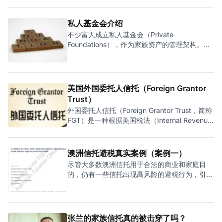
变成越来越重要。由于家办的税务管理需求增
Deed），让委托人的资产转移给受托人，而受
加，揆创最近也为一些家族办公室提供国际税务
托人根据信托契约为受益人（Beneficiaries）的
私人基金会介绍
管理服务。那么，一般家族办公室会有哪些税务
利益托管资产。由于相关资产是在受托人的名
管理工作呢？这些工作应该由内部税务专家还是
不少富人成立私人基金会（Private
下，而且信托契约不对外公开，因此公众难以知
外部税务顾问负责呢？搭建家办架构有哪些国际
Foundations），作为家族资产的管理架构。全
道受托人为谁持有资产。同时，由于家族信托的
税考量？家办有哪些特殊的税务挑战呢？我们这
世界最大的私人基金会之一：盖茨基金会
高度隐秘性，税局根本无法得知相关资产规模及
一篇文章将会对这四个问题进行浅谈。
（Gates Foundation）在2000年的美国华盛顿
收益情况，因此很多富人利用家族信托逃税。所
州成立，资产规模超700亿美元，专注于全球健
以，经合组织在2014年推出共同报告准则
康、减贫、教育与性别平等。主要成就包括：推
美国外国委托人信托（Foreign Grantor
（Common Reporting Standards，简称CRS）
动消灭脊髓灰质炎、显著降低儿童死亡率、资助
时，
Trust）
新冠疫苗COVAX计划等。基金会每年支出约70
外国委托人信托（Foreign Grantor Trust，简称
亿美元，影响全球公共卫生政策。 相对的，有
FGT）是一种根据美国税法（Internal Revenue
些富人却选择成立家族信托（Family Trusts），
Code，简称IRC）第671-679等条款而设立的信
作为家族资产的管理架构。全世界最有名的家族
托。当FGT顺利搭建后，可以为已经移民到美国
信托是洛克菲勒王朝信托（Rockefeller
的下一代或下下一代受益人，就信托收益享受美
澳洲信托避税真实案例（案例一）
Dynasty Trust），由石油大亨洛克菲勒（John
国税收优惠。 一、FGT的简要介绍 1、什么是
尽管大多数澳洲信托用于合法的商业和家庭目
FGT “外国委托人信托”中的“外国”，是指两个外
的，仍有一些信托出现高风险的避税行为，引起
国元素： * 外国委托人：指信托的委托人必须为
了澳洲税局的告诉关注。为了全面地了解利用信
非美国公民或非美国税务居民。换句话说，FGT
托避税的问题并制定应对策略，澳洲税局委托皇
不适合已经移民美国的人士，只适合下一代移民
家墨尔本理工大学 （“RMIT”）独立进行分析信
美国的人士。 * 外国信托：指信托由非美国人管
托与税法的互动情况。研究的目标包括：评估现
张兰的家族信托真的被击穿了吗？
理或控制（