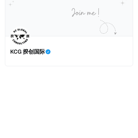
会有哪些税务管理工作呢？这些工作应该由内部税务专
度隐秘性，税局根本无法得知相关资产规模及收益情
灭脊髓灰质炎、显著降低儿童死亡率、资助新冠疫苗
家还是外部税务顾问负责呢？搭建家办架构有哪些国际
况，因此很多富人利用家族信托逃税。所以，经合组织
COVAX计划等。基金会每年支出约70亿美元，影响全
税考量？家办有哪些特殊的税务挑战呢？我们这一篇文
在2014年推出共同报告准则（Common Reporting
球公共卫生政策。 相对的，有些富人却选择成立家族信
章将会对这四个问题进行浅谈。
Standards，简称CRS）时，其中一个目的就是要击穿
托（Family Trusts），作为家族资产的管理架构。全世
这些家族信托，也就是要求金融机构申报家族信托的金
界最有名的家族信托是洛克菲勒王朝信托（Rockefeller
融信息，确保税局对家族信托有效征税。 根据CRS第八
Dynasty Trust），由石油大亨洛克菲勒（John D.
KCG 揆创国际
条第D3段，“应报告辖区人士”（Reportable
Rockefeller）于1934年设立的基础信托演变而来，并
Jurisdiction Person，也就是需要根据CRS交换的人
于1952年正式形成。该信托由摩根大通（Chase
士）是指，根据该司法管辖区的税法，在应报告司法管
Bank）管理，持有埃克森美孚股权、雪佛龙股权、房地
辖区内居住的个人或实体，或生前居住于应报告司法管
产、能源、科技、私募股权及慈善基金等多元化投资，
辖区的死者的遗产。同时，根据CRS第八条第E
资产规模超100亿美元。 那么，作为家族资产的管理架
构，私人基金会及家族信托究竟有什么区别？ 很多人以
为，它们的区别就是：