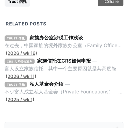
Trust 信托
Share
RELATED POSTS
家族办公室涉税工作浅谈
—
TRUST 信托
在过去，中国家族的境外家族办公室（Family Office，
简称家办）不重视税务工作，毕竟中国不对个人的境外
(2026 / wk 16)
所得征税，也不要求其境外财产进行申报或解释。一般
家族信托在CRS如何申报
—
CRS 共同报告准则
来说，除非家办涉及复杂的境外税务，比如受益人移民
富人设立家族信托，其中一个主要原因就是其高度隐秘
美国，否则家办税务就是一片空白。家办的关注点更多
性。家族信托是一种法律安排（Legal
(2026 / wk 11)
的是投资及传承管理，税务上基本上只要简单搭建一些
Arrangement），透过委托人（Settlor）与受托人
私人基金会介绍
—
TRUST 信托
离岸架构就结束了。 不过，随着中国及其他国家加大对
（Trustee）签订信托契约（Trust Deed），让委托人
不少富人成立私人基金会（Private Foundations），作
富人及高净值人士全球所得的征税力度，以及全球加强
的资产转移给受托人，而受托人根据信托契约为受益人
为家族资产的管理架构。全世界最大的私人基金会之
(2025 / wk 1)
全球财富的透明性，家办的税务管理变成越来越重要。
（Beneficiaries）的利益托管资产。由于相关资产是在
一：盖茨基金会（Gates Foundation）在2000年的美
由于家办的税务管理需求增加，揆创最近也为一些家族
受托人的名下，而且信托契约不对外公开，因此公众难
国华盛顿州成立，资产规模超700亿美元，专注于全球
办公室提供国际税务管理服务。那么，一般家族办公室
以知道受托人为谁持有资产。同时，由于家族信托的高
健康、减贫、教育与性别平等。主要成就包括：推动消