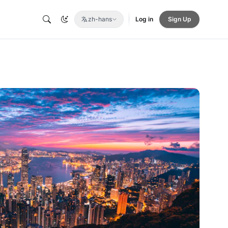
zh-hans
Log in
Sign Up