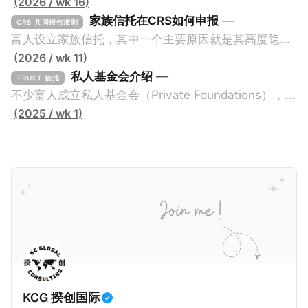
简称家办）不重视税务工作，毕竟中国不对个人的境外
(2026 / wk 16)
所得征税，也不要求其境外财产进行申报或解释。一般
家族信托在CRS如何申报
—
CRS 共同报告准则
来说，除非家办涉及复杂的境外税务，比如受益人移民
富人设立家族信托，其中一个主要原因就是其高度隐秘
美国，否则家办税务就是一片空白。家办的关注点更多
性。家族信托是一种法律安排（Legal
(2026 / wk 11)
的是投资及传承管理，税务上基本上只要简单搭建一些
Arrangement），透过委托人（Settlor）与受托人
私人基金会介绍
—
TRUST 信托
离岸架构就结束了。 不过，随着中国及其他国家加大对
（Trustee）签订信托契约（Trust Deed），让委托人
不少富人成立私人基金会（Private Foundations），作
富人及高净值人士全球所得的征税力度，以及全球加强
的资产转移给受托人，而受托人根据信托契约为受益人
为家族资产的管理架构。全世界最大的私人基金会之
(2025 / wk 1)
全球财富的透明性，家办的税务管理变成越来越重要。
（Beneficiaries）的利益托管资产。由于相关资产是在
一：盖茨基金会（Gates Foundation）在2000年的美
由于家办的税务管理需求增加，揆创最近也为一些家族
受托人的名下，而且信托契约不对外公开，因此公众难
国华盛顿州成立，资产规模超700亿美元，专注于全球
办公室提供国际税务管理服务。那么，一般家族办公室
以知道受托人为谁持有资产。同时，由于家族信托的高
健康、减贫、教育与性别平等。主要成就包括：推动消
会有哪些税务管理工作呢？这些工作应该由内部税务专
度隐秘性，税局根本无法得知相关资产规模及收益情
灭脊髓灰质炎、显著降低儿童死亡率、资助新冠疫苗
家还是外部税务顾问负责呢？搭建家办架构有哪些国际
况，因此很多富人利用家族信托逃税。所以，经合组织
COVAX计划等。基金会每年支出约70亿美元，影响全
税考量？家办有哪些特殊的税务挑战呢？我们这一篇文
在2014年推出共同报告准则（Common Reporting
球公共卫生政策。 相对的，有些富人却选择成立家族信
章将会对这四个问题进行浅谈。
Standards，简称CRS）时，其中一个目的就是要击穿
托（Family Trusts），作为家族资产的管理架构。全世
这些家族信托，也就是要求金融机构申报家族信托的金
界最有名的家族信托是洛克菲勒王朝信托（Rockefeller
融信息，确保税局对家族信托有效征税。 根据CRS第八
Dynasty Trust），由石油大亨洛克菲勒（John D.
KCG 揆创国际
条第D3段，“应报告辖区人士”（Reportable
Rockefeller）于1934年设立的基础信托演变而来，并