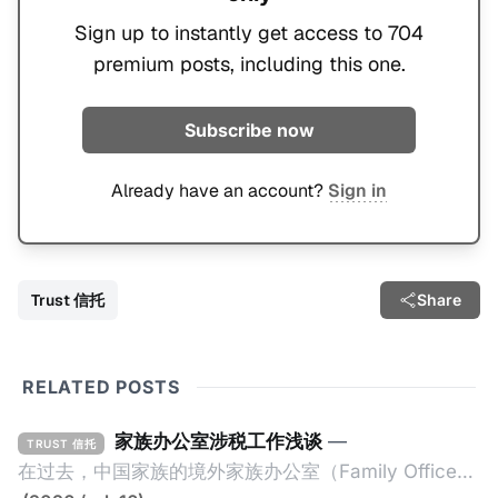
Sign up to instantly get access to 704
premium posts, including this one.
Subscribe now
Already have an account?
Sign in
Trust 信托
Share
RELATED POSTS
家族办公室涉税工作浅谈
—
TRUST 信托
在过去，中国家族的境外家族办公室（Family Office，