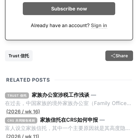
Subscribe now
Already have an account?
Sign in
Trust 信托
Share
RELATED POSTS
家族办公室涉税工作浅谈
—
TRUST 信托
在过去，中国家族的境外家族办公室（Family Office，
简称家办）不重视税务工作，毕竟中国不对个人的境外
(2026 / wk 16)
所得征税，也不要求其境外财产进行申报或解释。一般
家族信托在CRS如何申报
—
CRS 共同报告准则
来说，除非家办涉及复杂的境外税务，比如受益人移民
富人设立家族信托，其中一个主要原因就是其高度隐秘
美国，否则家办税务就是一片空白。家办的关注点更多
性。家族信托是一种法律安排（Legal
(2026 / wk 11)