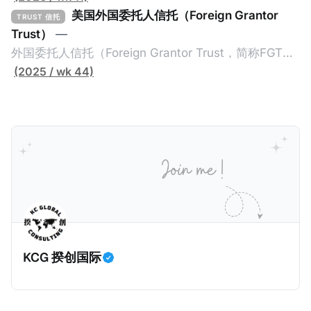
的是投资及传承管理，税务上基本上只要简单搭建一些
Arrangement），透过委托人（Settlor）与受托人
美国外国委托人信托（Foreign Grantor
TRUST 信托
离岸架构就结束了。 不过，随着中国及其他国家加大对
（Trustee）签订信托契约（Trust Deed），让委托人
Trust）
—
富人及高净值人士全球所得的征税力度，以及全球加强
的资产转移给受托人，而受托人根据信托契约为受益人
外国委托人信托（Foreign Grantor Trust，简称FGT）
全球财富的透明性，家办的税务管理变成越来越重要。
（Beneficiaries）的利益托管资产。由于相关资产是在
是一种根据美国税法（Internal Revenue Code，简称
(2025 / wk 44)
由于家办的税务管理需求增加，揆创最近也为一些家族
受托人的名下，而且信托契约不对外公开，因此公众难
IRC）第671-679等条款而设立的信托。当FGT顺利搭
办公室提供国际税务管理服务。那么，一般家族办公室
以知道受托人为谁持有资产。同时，由于家族信托的高
建后，可以为已经移民到美国的下一代或下下一代受益
会有哪些税务管理工作呢？这些工作应该由内部税务专
度隐秘性，税局根本无法得知相关资产规模及收益情
人，就信托收益享受美国税收优惠。 一、FGT的简要介
家还是外部税务顾问负责呢？搭建家办架构有哪些国际
况，因此很多富人利用家族信托逃税。所以，经合组织
绍 1、什么是FGT “外国委托人信托”中的“外国”，是指
税考量？家办有哪些特殊的税务挑战呢？我们这一篇文
在2014年推出共同报告准则（Common Reporting
两个外国元素： * 外国委托人：指信托的委托人必须为
章将会对这四个问题进行浅谈。
Standards，简称CRS）时，其中一个目的就是要击穿
非美国公民或非美国税务居民。换句话说，FGT不适合
这些家族信托，也就是要求金融机构申报家族信托的金
已经移民美国的人士，只适合下一代移民美国的人士。
融信息，确保税局对家族信托有效征税。 根据CRS第八
* 外国信托：指信托由非美国人管理或控制（比如受托
条第D3段，“应报告辖区人士”（Reportable
人或信托公司在中国香港），或信托文件明确规定其受
KCG 揆创国际
Jurisdiction Person，也就是需要根据CRS交换的人
外国法律管辖（比如信托受中国香港法律管辖）。换句
士）是指，根据该司法管辖区的税法，在应报告司法管
话说，信托不可以受美国任何一个州分（即便非常隐秘
辖区内居住的个人或实体，或生前居住于应报告司法管
州分）管辖。 “外国委托人信托”中的“委托人信托”，是