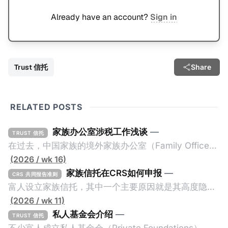
Already have an account?
Sign in
Trust 信托
Share
RELATED POSTS
家族办公室涉税工作浅谈
—
TRUST 信托
在过去，中国家族的境外家族办公室（Family Office，
简称家办）不重视税务工作，毕竟中国不对个人的境外
(2026 / wk 16)
所得征税，也不要求其境外财产进行申报或解释。一般
家族信托在CRS如何申报
—
CRS 共同报告准则
来说，除非家办涉及复杂的境外税务，比如受益人移民
富人设立家族信托，其中一个主要原因就是其高度隐秘
美国，否则家办税务就是一片空白。家办的关注点更多
性。家族信托是一种法律安排（Legal
(2026 / wk 11)
的是投资及传承管理，税务上基本上只要简单搭建一些
Arrangement），透过委托人（Settlor）与受托人
私人基金会介绍
—
TRUST 信托