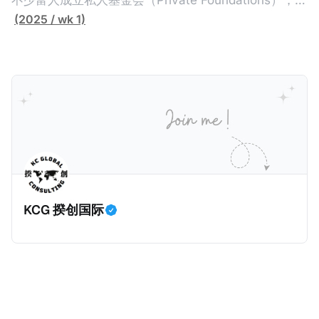
离岸架构就结束了。 不过，随着中国及其他国家加大对
（Trustee）签订信托契约（Trust Deed），让委托人
不少富人成立私人基金会（Private Foundations），作
富人及高净值人士全球所得的征税力度，以及全球加强
的资产转移给受托人，而受托人根据信托契约为受益人
为家族资产的管理架构。全世界最大的私人基金会之
(2025 / wk 1)
全球财富的透明性，家办的税务管理变成越来越重要。
（Beneficiaries）的利益托管资产。由于相关资产是在
一：盖茨基金会（Gates Foundation）在2000年的美
由于家办的税务管理需求增加，揆创最近也为一些家族
受托人的名下，而且信托契约不对外公开，因此公众难
国华盛顿州成立，资产规模超700亿美元，专注于全球
办公室提供国际税务管理服务。那么，一般家族办公室
以知道受托人为谁持有资产。同时，由于家族信托的高
健康、减贫、教育与性别平等。主要成就包括：推动消
会有哪些税务管理工作呢？这些工作应该由内部税务专
度隐秘性，税局根本无法得知相关资产规模及收益情
灭脊髓灰质炎、显著降低儿童死亡率、资助新冠疫苗
家还是外部税务顾问负责呢？搭建家办架构有哪些国际
况，因此很多富人利用家族信托逃税。所以，经合组织
COVAX计划等。基金会每年支出约70亿美元，影响全
税考量？家办有哪些特殊的税务挑战呢？我们这一篇文
在2014年推出共同报告准则（Common Reporting
球公共卫生政策。 相对的，有些富人却选择成立家族信
章将会对这四个问题进行浅谈。
Standards，简称CRS）时，其中一个目的就是要击穿
托（Family Trusts），作为家族资产的管理架构。全世
这些家族信托，也就是要求金融机构申报家族信托的金
界最有名的家族信托是洛克菲勒王朝信托（Rockefeller
融信息，确保税局对家族信托有效征税。 根据CRS第八
Dynasty Trust），由石油大亨洛克菲勒（John D.
KCG 揆创国际
条第D3段，“应报告辖区人士”（Reportable
Rockefeller）于1934年设立的基础信托演变而来，并
Jurisdiction Person，也就是需要根据CRS交换的人
于1952年正式形成。该信托由摩根大通（Chase
士）是指，根据该司法管辖区的税法，在应报告司法管
Bank）管理，持有埃克森美孚股权、雪佛龙股权、房地
辖区内居住的个人或实体，或生前居住于应报告司法管
产、能源、科技、私募股权及慈善基金等多元化投资，
辖区的死者的遗产。同时，根据CRS第八条第E
资产规模超100亿美元。 那么，作为家族资产的管理架
构，私人基金会及家族信托究竟有什么区别？ 很多人以