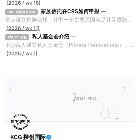
简称家办）不重视税务工作，毕竟中国不对个人的境外
(2026 / wk 16)
所得征税，也不要求其境外财产进行申报或解释。一般
家族信托在CRS如何申报
—
CRS 共同报告准则
来说，除非家办涉及复杂的境外税务，比如受益人移民
富人设立家族信托，其中一个主要原因就是其高度隐秘
美国，否则家办税务就是一片空白。家办的关注点更多
性。家族信托是一种法律安排（Legal
(2026 / wk 11)
的是投资及传承管理，税务上基本上只要简单搭建一些
Arrangement），透过委托人（Settlor）与受托人
私人基金会介绍
—
TRUST 信托
离岸架构就结束了。 不过，随着中国及其他国家加大对
（Trustee）签订信托契约（Trust Deed），让委托人
不少富人成立私人基金会（Private Foundations），作
富人及高净值人士全球所得的征税力度，以及全球加强
的资产转移给受托人，而受托人根据信托契约为受益人
为家族资产的管理架构。全世界最大的私人基金会之
(2025 / wk 1)
全球财富的透明性，家办的税务管理变成越来越重要。
（Beneficiaries）的利益托管资产。由于相关资产是在
一：盖茨基金会（Gates Foundation）在2000年的美
由于家办的税务管理需求增加，揆创最近也为一些家族
受托人的名下，而且信托契约不对外公开，因此公众难
国华盛顿州成立，资产规模超700亿美元，专注于全球
办公室提供国际税务管理服务。那么，一般家族办公室
以知道受托人为谁持有资产。同时，由于家族信托的高
健康、减贫、教育与性别平等。主要成就包括：推动消
会有哪些税务管理工作呢？这些工作应该由内部税务专
度隐秘性，税局根本无法得知相关资产规模及收益情
灭脊髓灰质炎、显著降低儿童死亡率、资助新冠疫苗
家还是外部税务顾问负责呢？搭建家办架构有哪些国际
况，因此很多富人利用家族信托逃税。所以，经合组织
COVAX计划等。基金会每年支出约70亿美元，影响全
税考量？家办有哪些特殊的税务挑战呢？我们这一篇文
在2014年推出共同报告准则（Common Reporting
球公共卫生政策。 相对的，有些富人却选择成立家族信
章将会对这四个问题进行浅谈。
Standards，简称CRS）时，其中一个目的就是要击穿
托（Family Trusts），作为家族资产的管理架构。全世
这些家族信托，也就是要求金融机构申报家族信托的金
界最有名的家族信托是洛克菲勒王朝信托（Rockefeller
融信息，确保税局对家族信托有效征税。 根据CRS第八
Dynasty Trust），由石油大亨洛克菲勒（John D.
KCG 揆创国际
条第D3段，“应报告辖区人士”（Reportable
Rockefeller）于1934年设立的基础信托演变而来，并