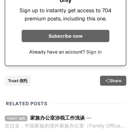
only
Sign up to instantly get access to 704
premium posts, including this one.
Subscribe now
Already have an account?
Sign in
Trust 信托
Share
RELATED POSTS
家族办公室涉税工作浅谈
—
TRUST 信托
在过去，中国家族的境外家族办公室（Family Office，