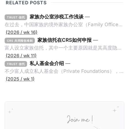
RELATED POSTS
家族办公室涉税工作浅谈
—
TRUST 信托
在过去，中国家族的境外家族办公室（Family Office，
简称家办）不重视税务工作，毕竟中国不对个人的境外
(2026 / wk 16)
所得征税，也不要求其境外财产进行申报或解释。一般
家族信托在CRS如何申报
—
CRS 共同报告准则
来说，除非家办涉及复杂的境外税务，比如受益人移民
富人设立家族信托，其中一个主要原因就是其高度隐秘
美国，否则家办税务就是一片空白。家办的关注点更多
性。家族信托是一种法律安排（Legal
(2026 / wk 11)
的是投资及传承管理，税务上基本上只要简单搭建一些
Arrangement），透过委托人（Settlor）与受托人
私人基金会介绍
—
TRUST 信托
离岸架构就结束了。 不过，随着中国及其他国家加大对
（Trustee）签订信托契约（Trust Deed），让委托人
不少富人成立私人基金会（Private Foundations），作
富人及高净值人士全球所得的征税力度，以及全球加强
的资产转移给受托人，而受托人根据信托契约为受益人
为家族资产的管理架构。全世界最大的私人基金会之
(2025 / wk 1)
全球财富的透明性，家办的税务管理变成越来越重要。
（Beneficiaries）的利益托管资产。由于相关资产是在
一：盖茨基金会（Gates Foundation）在2000年的美
由于家办的税务管理需求增加，揆创最近也为一些家族
受托人的名下，而且信托契约不对外公开，因此公众难
国华盛顿州成立，资产规模超700亿美元，专注于全球
办公室提供国际税务管理服务。那么，一般家族办公室
以知道受托人为谁持有资产。同时，由于家族信托的高
健康、减贫、教育与性别平等。主要成就包括：推动消
会有哪些税务管理工作呢？这些工作应该由内部税务专
度隐秘性，税局根本无法得知相关资产规模及收益情
灭脊髓灰质炎、显著降低儿童死亡率、资助新冠疫苗
家还是外部税务顾问负责呢？搭建家办架构有哪些国际
况，因此很多富人利用家族信托逃税。所以，经合组织
COVAX计划等。基金会每年支出约70亿美元，影响全
税考量？家办有哪些特殊的税务挑战呢？我们这一篇文
在2014年推出共同报告准则（Common Reporting
球公共卫生政策。 相对的，有些富人却选择成立家族信