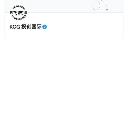
章将会对这四个问题进行浅谈。
Standards，简称CRS）时，其中一个目的就是要击穿
托（Family Trusts），作为家族资产的管理架构。全世
这些家族信托，也就是要求金融机构申报家族信托的金
界最有名的家族信托是洛克菲勒王朝信托（Rockefeller
融信息，确保税局对家族信托有效征税。 根据CRS第八
Dynasty Trust），由石油大亨洛克菲勒（John D.
KCG 揆创国际
条第D3段，“应报告辖区人士”（Reportable
Rockefeller）于1934年设立的基础信托演变而来，并
Jurisdiction Person，也就是需要根据CRS交换的人
于1952年正式形成。该信托由摩根大通（Chase
士）是指，根据该司法管辖区的税法，在应报告司法管
Bank）管理，持有埃克森美孚股权、雪佛龙股权、房地
辖区内居住的个人或实体，或生前居住于应报告司法管
产、能源、科技、私募股权及慈善基金等多元化投资，
辖区的死者的遗产。同时，根据CRS第八条第E
资产规模超100亿美元。 那么，作为家族资产的管理架
构，私人基金会及家族信托究竟有什么区别？ 很多人以
为，它们的区别就是：