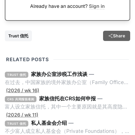
Already have an account?
Sign in
Trust 信托
Share
RELATED POSTS
家族办公室涉税工作浅谈
—
TRUST 信托
在过去，中国家族的境外家族办公室（Family Office，
简称家办）不重视税务工作，毕竟中国不对个人的境外
(2026 / wk 16)
所得征税，也不要求其境外财产进行申报或解释。一般
家族信托在CRS如何申报
—
CRS 共同报告准则
来说，除非家办涉及复杂的境外税务，比如受益人移民
富人设立家族信托，其中一个主要原因就是其高度隐秘
美国，否则家办税务就是一片空白。家办的关注点更多
性。家族信托是一种法律安排（Legal
(2026 / wk 11)
的是投资及传承管理，税务上基本上只要简单搭建一些
Arrangement），透过委托人（Settlor）与受托人
私人基金会介绍
—
TRUST 信托
离岸架构就结束了。 不过，随着中国及其他国家加大对
（Trustee）签订信托契约（Trust Deed），让委托人
不少富人成立私人基金会（Private Foundations），作