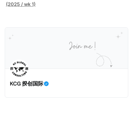
富人及高净值人士全球所得的征税力度，以及全球加强
的资产转移给受托人，而受托人根据信托契约为受益人
为家族资产的管理架构。全世界最大的私人基金会之
(2025 / wk 1)
全球财富的透明性，家办的税务管理变成越来越重要。
（Beneficiaries）的利益托管资产。由于相关资产是在
一：盖茨基金会（Gates Foundation）在2000年的美
由于家办的税务管理需求增加，揆创最近也为一些家族
受托人的名下，而且信托契约不对外公开，因此公众难
国华盛顿州成立，资产规模超700亿美元，专注于全球
办公室提供国际税务管理服务。那么，一般家族办公室
以知道受托人为谁持有资产。同时，由于家族信托的高
健康、减贫、教育与性别平等。主要成就包括：推动消
会有哪些税务管理工作呢？这些工作应该由内部税务专
度隐秘性，税局根本无法得知相关资产规模及收益情
灭脊髓灰质炎、显著降低儿童死亡率、资助新冠疫苗
家还是外部税务顾问负责呢？搭建家办架构有哪些国际
况，因此很多富人利用家族信托逃税。所以，经合组织
COVAX计划等。基金会每年支出约70亿美元，影响全
税考量？家办有哪些特殊的税务挑战呢？我们这一篇文
在2014年推出共同报告准则（Common Reporting
球公共卫生政策。 相对的，有些富人却选择成立家族信
章将会对这四个问题进行浅谈。
Standards，简称CRS）时，其中一个目的就是要击穿
托（Family Trusts），作为家族资产的管理架构。全世
这些家族信托，也就是要求金融机构申报家族信托的金
界最有名的家族信托是洛克菲勒王朝信托（Rockefeller
融信息，确保税局对家族信托有效征税。 根据CRS第八
Dynasty Trust），由石油大亨洛克菲勒（John D.
KCG 揆创国际
条第D3段，“应报告辖区人士”（Reportable
Rockefeller）于1934年设立的基础信托演变而来，并
Jurisdiction Person，也就是需要根据CRS交换的人
于1952年正式形成。该信托由摩根大通（Chase
士）是指，根据该司法管辖区的税法，在应报告司法管
Bank）管理，持有埃克森美孚股权、雪佛龙股权、房地
辖区内居住的个人或实体，或生前居住于应报告司法管
产、能源、科技、私募股权及慈善基金等多元化投资，
辖区的死者的遗产。同时，根据CRS第八条第E
资产规模超100亿美元。 那么，作为家族资产的管理架
构，私人基金会及家族信托究竟有什么区别？ 很多人以
为，它们的区别就是：