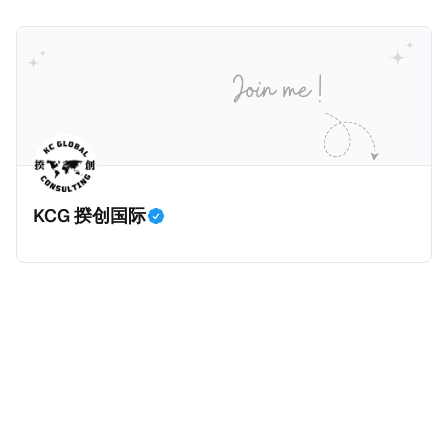
由于家办的税务管理需求增加，揆创最近也为一些家族
受托人的名下，而且信托契约不对外公开，因此公众难
国华盛顿州成立，资产规模超700亿美元，专注于全球
办公室提供国际税务管理服务。那么，一般家族办公室
以知道受托人为谁持有资产。同时，由于家族信托的高
健康、减贫、教育与性别平等。主要成就包括：推动消
会有哪些税务管理工作呢？这些工作应该由内部税务专
度隐秘性，税局根本无法得知相关资产规模及收益情
灭脊髓灰质炎、显著降低儿童死亡率、资助新冠疫苗
家还是外部税务顾问负责呢？搭建家办架构有哪些国际
况，因此很多富人利用家族信托逃税。所以，经合组织
COVAX计划等。基金会每年支出约70亿美元，影响全
税考量？家办有哪些特殊的税务挑战呢？我们这一篇文
在2014年推出共同报告准则（Common Reporting
球公共卫生政策。 相对的，有些富人却选择成立家族信
章将会对这四个问题进行浅谈。
Standards，简称CRS）时，其中一个目的就是要击穿
托（Family Trusts），作为家族资产的管理架构。全世
这些家族信托，也就是要求金融机构申报家族信托的金
界最有名的家族信托是洛克菲勒王朝信托（Rockefeller
融信息，确保税局对家族信托有效征税。 根据CRS第八
Dynasty Trust），由石油大亨洛克菲勒（John D.
KCG 揆创国际
条第D3段，“应报告辖区人士”（Reportable
Rockefeller）于1934年设立的基础信托演变而来，并
Jurisdiction Person，也就是需要根据CRS交换的人
于1952年正式形成。该信托由摩根大通（Chase
士）是指，根据该司法管辖区的税法，在应报告司法管
Bank）管理，持有埃克森美孚股权、雪佛龙股权、房地
辖区内居住的个人或实体，或生前居住于应报告司法管
产、能源、科技、私募股权及慈善基金等多元化投资，
辖区的死者的遗产。同时，根据CRS第八条第E
资产规模超100亿美元。 那么，作为家族资产的管理架
构，私人基金会及家族信托究竟有什么区别？ 很多人以
为，它们的区别就是：