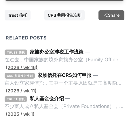
Trust 信托
CRS 共同报告准则
Share
RELATED POSTS
家族办公室涉税工作浅谈
—
TRUST 信托
在过去，中国家族的境外家族办公室（Family Office，
简称家办）不重视税务工作，毕竟中国不对个人的境外
(2026 / wk 16)
所得征税，也不要求其境外财产进行申报或解释。一般
家族信托在CRS如何申报
—
CRS 共同报告准则
来说，除非家办涉及复杂的境外税务，比如受益人移民
富人设立家族信托，其中一个主要原因就是其高度隐秘
美国，否则家办税务就是一片空白。家办的关注点更多
性。家族信托是一种法律安排（Legal
(2026 / wk 11)
的是投资及传承管理，税务上基本上只要简单搭建一些
Arrangement），透过委托人（Settlor）与受托人
私人基金会介绍
—
TRUST 信托
离岸架构就结束了。 不过，随着中国及其他国家加大对
（Trustee）签订信托契约（Trust Deed），让委托人
不少富人成立私人基金会（Private Foundations），作
富人及高净值人士全球所得的征税力度，以及全球加强
的资产转移给受托人，而受托人根据信托契约为受益人
为家族资产的管理架构。全世界最大的私人基金会之
(2025 / wk 1)
全球财富的透明性，家办的税务管理变成越来越重要。
（Beneficiaries）的利益托管资产。由于相关资产是在
一：盖茨基金会（Gates Foundation）在2000年的美