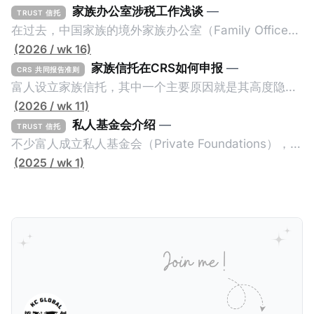
家族办公室涉税工作浅谈
—
TRUST 信托
在过去，中国家族的境外家族办公室（Family Office，
简称家办）不重视税务工作，毕竟中国不对个人的境外
(2026 / wk 16)
所得征税，也不要求其境外财产进行申报或解释。一般
家族信托在CRS如何申报
—
CRS 共同报告准则
来说，除非家办涉及复杂的境外税务，比如受益人移民
富人设立家族信托，其中一个主要原因就是其高度隐秘
美国，否则家办税务就是一片空白。家办的关注点更多
性。家族信托是一种法律安排（Legal
(2026 / wk 11)
的是投资及传承管理，税务上基本上只要简单搭建一些
Arrangement），透过委托人（Settlor）与受托人
私人基金会介绍
—
TRUST 信托
离岸架构就结束了。 不过，随着中国及其他国家加大对
（Trustee）签订信托契约（Trust Deed），让委托人
不少富人成立私人基金会（Private Foundations），作
富人及高净值人士全球所得的征税力度，以及全球加强
的资产转移给受托人，而受托人根据信托契约为受益人
为家族资产的管理架构。全世界最大的私人基金会之
(2025 / wk 1)
全球财富的透明性，家办的税务管理变成越来越重要。
（Beneficiaries）的利益托管资产。由于相关资产是在
一：盖茨基金会（Gates Foundation）在2000年的美
由于家办的税务管理需求增加，揆创最近也为一些家族
受托人的名下，而且信托契约不对外公开，因此公众难
国华盛顿州成立，资产规模超700亿美元，专注于全球
办公室提供国际税务管理服务。那么，一般家族办公室
以知道受托人为谁持有资产。同时，由于家族信托的高
健康、减贫、教育与性别平等。主要成就包括：推动消
会有哪些税务管理工作呢？这些工作应该由内部税务专
度隐秘性，税局根本无法得知相关资产规模及收益情
灭脊髓灰质炎、显著降低儿童死亡率、资助新冠疫苗
家还是外部税务顾问负责呢？搭建家办架构有哪些国际
况，因此很多富人利用家族信托逃税。所以，经合组织
COVAX计划等。基金会每年支出约70亿美元，影响全
税考量？家办有哪些特殊的税务挑战呢？我们这一篇文
在2014年推出共同报告准则（Common Reporting
球公共卫生政策。 相对的，有些富人却选择成立家族信
章将会对这四个问题进行浅谈。
Standards，简称CRS）时，其中一个目的就是要击穿
托（Family Trusts），作为家族资产的管理架构。全世