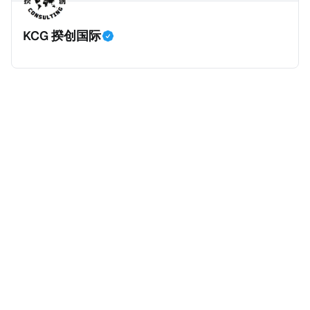
这些家族信托，也就是要求金融机构申报家族信托的金
界最有名的家族信托是洛克菲勒王朝信托（Rockefeller
融信息，确保税局对家族信托有效征税。 根据CRS第八
Dynasty Trust），由石油大亨洛克菲勒（John D.
KCG 揆创国际
条第D3段，“应报告辖区人士”（Reportable
Rockefeller）于1934年设立的基础信托演变而来，并
Jurisdiction Person，也就是需要根据CRS交换的人
于1952年正式形成。该信托由摩根大通（Chase
士）是指，根据该司法管辖区的税法，在应报告司法管
Bank）管理，持有埃克森美孚股权、雪佛龙股权、房地
辖区内居住的个人或实体，或生前居住于应报告司法管
产、能源、科技、私募股权及慈善基金等多元化投资，
辖区的死者的遗产。同时，根据CRS第八条第E
资产规模超100亿美元。 那么，作为家族资产的管理架
构，私人基金会及家族信托究竟有什么区别？ 很多人以
为，它们的区别就是：