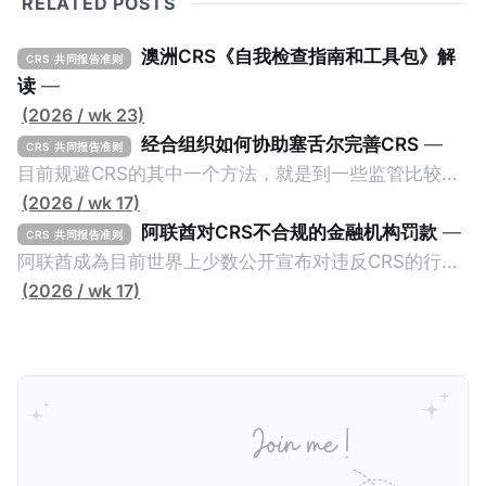
RELATED POSTS
澳洲CRS《自我检查指南和工具包》解
CRS 共同报告准则
读
—
(2026 / wk 23)
经合组织如何协助塞舌尔完善CRS
—
CRS 共同报告准则
目前规避CRS的其中一个方法，就是到一些监管比较松
的CRS成员国设立金融账户或实体，并透过提供错误的
(2026 / wk 17)
信息来避免金融信息透过CRS传回至居民地的税务机
阿联酋对CRS不合规的金融机构罚款
—
CRS 共同报告准则
关。这些CRS成员国的监管较松并不一定是有意为之，
阿联酋成為目前世界上少数公开宣布对违反CRS的行为
毕竟不少成员都是属于发展中国家，没有足够的资源及
处以罚款的国家。2025年5月26日，阿联酋的阿布扎比
(2026 / wk 17)
能力来实施CRS，自然就让有心人找到规避CRS的漏
全球市场（ADGM）发布了对23家违反CRS（共同报告
洞。 不过，这种情况不会持久，因为经合组织全球论坛
准则）和FATCA（外国账户税收合规法案，也就是美国
（OECD Global Forum）会提供技术支持，让目前机关
版的CRS）的实体处以罚款的新闻稿。在新闻稿中，
尚待完善的CRS成员更好的实施CRS及CARF，避免造
ADGM的金融服务监管局（FSRA）宣布对23家实体处
成全球CRS制度的漏洞。我们一起看看经合组织如何协
以总计61万迪拉姆（折合约人民币113万）的罚款，原
助一个发展中国家：塞舌尔（Seychelles）。
因是它们违反了阿联酋的《2017年CRS条例》、