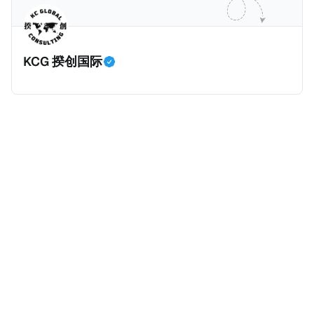
《2022年FATCA条例》。 这两条条例在阿联酋落实了
CRS及FATCA要求，要求报告金融实体（简称RFI）收
集并报告外国账户持有人的信息，以协助打击国际逃税
KCG 揆创国际
行为。阿联酋签署的政府间协议通过促进不同司法管辖
区之间金融账户数据的自动交换，增强了全球税务透明
度。