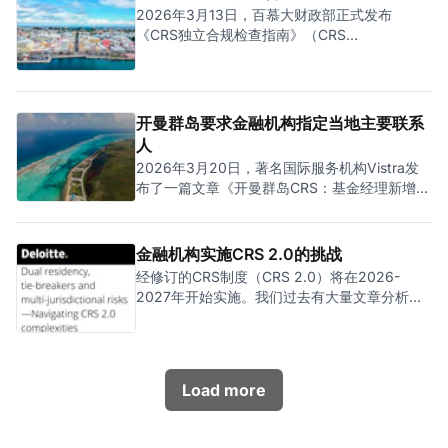
自愿吃亏，而是多重战略考量的结果，原因包
修订（
2026年3月13日，百慕大财政部正式发布
括： 一、维护国际声誉与避免税收黑名单风险
《CRS独立合规检查指南》（CRS
经合组织全球论坛持续开展有效性同行审查
Independent Compliance Review
（Peer Reviews），重点评估税务数据质量、
Guidelines，简称《指南》）的3.0版，包括对
交换及时性与监管实质性。BVI在EOIR（按需信
问答、独立审查员批准函模板及认证函模板的更
息交换）领域已获较高评级，2025年补充报告
新。这一更新标志着百慕大在CRS合规监管上迈
开曼群岛要求金融机构指定当地主要联系
进一步肯定其透明度实践。 若BVI在CRS 2.0上
出重要一步，从“自我认证+简要检查”逐步转向
滞后，
人
“强制性独立审计+实质问责”，收紧了对CRS报
2026年3月20日，著名国际服务机构Vistra发
告金融机构（RFI）的监督力度。 一、背景 百慕
布了一篇文章《开曼群岛CRS：基金经理新增本
大在实施CRS初期，百慕大主管机关主要依赖沟
地PPoC要求》，介绍了开曼群岛推出的一项适
通指导、RFI自我检查及认证、案头审查。
用于所有CRS申报金融机构（RFI）的新规定：
必须指定一名常驻开曼群岛的主要联系人
金融机构实施CRS 2.0的挑战
(Principal Point of Contact，简称PPoC)，并符
经修订的CRS制度（CRS 2.0）将在2026-
合当地的合规联络标准。 PPoC的主要职责是代
2027年开始实施。我们过去有大量文章分析了
表金融机构，与开曼的国际税务合作司
CRS 2.0引入的新制度，以及对账户持有人的影
（DITC）及TIA对接，负责CRS注册、申报、合
响。那么，对于负责申报的金融机构来说，CRS
规查询、补救事项等的沟通。这与开曼群岛以往
2.0的实施会带来什么挑战呢？四大会计师事务
允许在全球范围内指定PPoC的做法截然不同。
所之一的德勤在2026年2月25日发布了一篇销
RFI需要在2027年1月31日前，就开曼群岛的
Load more
售软文《双重税务居民、加比规则及跨境风险 -
PPoC向当地的税务信息局（TIA）申报。
应对CRS 2.0的复杂性》（Dual Residency, tie-
breakers and multi-jurisdictional risks -