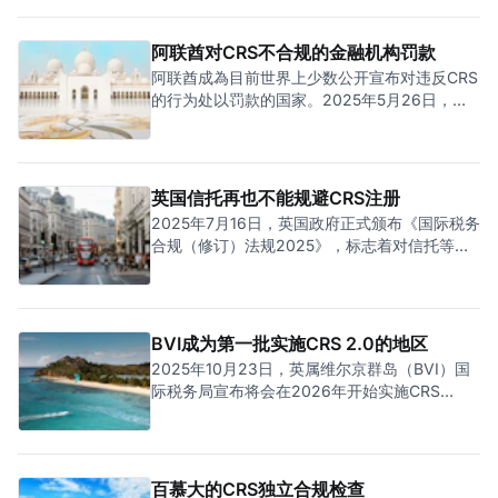
松并不一定是有意为之，毕竟不少成员都是属于
发展中国家，没有足够的资源及能力来实施
阿联酋对CRS不合规的金融机构罚款
CRS，自然就让有心人找到规避CRS的漏洞。
阿联酋成為目前世界上少数公开宣布对违反CRS
不过，这种情况不会持久，因为经合组织全球论
的行为处以罚款的国家。2025年5月26日，阿
坛（OECD Global Forum）会提供技术支持，让
联酋的阿布扎比全球市场（ADGM）发布了对
目前机关尚待完善的CRS成员更好的实施CRS及
23家违反CRS（共同报告准则）和FATCA（外
CARF，避免造成全球CRS制度的漏洞。我们一
国账户税收合规法案，也就是美国版的CRS）的
起看看经合组织如何协助一个发展中国家：塞舌
实体处以罚款的新闻稿。在新闻稿中，ADGM的
英国信托再也不能规避CRS注册
尔（Seychelles）。
金融服务监管局（FSRA）宣布对23家实体处以
2025年7月16日，英国政府正式颁布《国际税务
总计61万迪拉姆（折合约人民币113万）的罚
合规（修订）法规2025》，标志着对信托等结
款，原因是它们违反了阿联酋的《2017年CRS
构的共同报告准则（CRS）注册要求实现重大升
条例》、《2022年FATCA条例》。 这两条条例
级。该法规要求所有符合“报告金融机构”（简称
在阿联酋落实了CRS及FATCA要求，要求报告
RFI）或“受托人文件信托”（简称TDT）的英国
金融实体（简称RFI）收集并报告外国账户持有
信托，无论是否有可报告账户，必须在2025年
BVI成为第一批实施CRS 2.0的地区
人的信息，以协助打击国际逃税行为。阿联酋签
12月31日前（或后续成为RFI或TDT的次年1月31
署的政府间协议通过促进不同司法管辖区之间金
2025年10月23日，英属维尔京群岛（BVI）国
日前）通过英国税局门户完成一次性注册。这一
融账户数据的自动交换，增强了全球税务透明
际税务局宣布将会在2026年开始实施CRS
改革打破了以往“无报告账户即无CRS注册”的惯
度。
2.0，成为第一批实施CRS 2.0的国家及地区。
例，新法直接赋予英国税局对英国信托全景的监
著名的税务天堂BVI此一举动打破了外界刻板印
管视野，同时引入更严格的罚款机制和CRS 2.0
象，凸显了离岸金融中心在全球税务透明度浪潮
对齐要求。 一、修订背景 英国长期以来积极参
下的CRS监管升级。BVI抢先实施CRS 2.0并非
百慕大的CRS独立合规检查
与国际税务合作。随着经合组织在2023年CRS