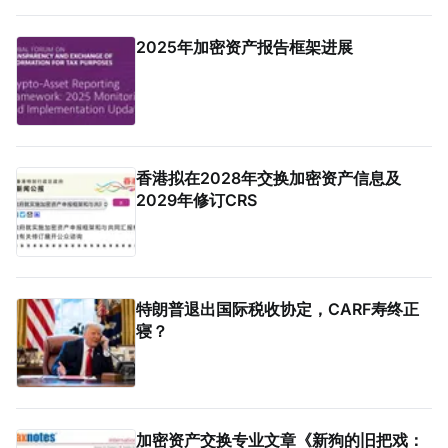
件，原文请点击。 2024年9月，三名持枪男子
在法国Monteruil在受害人家中袭击了一名来自
La Sante监狱的狱警。警察调查发现，法国
2025年加密资产报告框架进展
Bobigny税务局的一名税务人员Ghalia C利用税
务软件Mira获取了受害人的敏感信息，也专门搜
索加密货币专家和投资者的信息，并涉嫌将他们
的个人数据出售给犯罪分子，用于实施人身攻击
和敲诈勒索。警方在税务人员的银行账户中发现
了现金存款和西联汇款记录，表明她曾因向匿名
香港拟在2028年交换加密资产信息及
客户传输机密数据而获得报酬。 现年32岁的税
2029年修订CRS
务人员自2025年6月30日起被拘留，她面临共
谋暴力袭击公职人员和刑事共谋的指控。巴黎法
院在2026年1月5日举行了听证会，她承认出售
信息，但否认知晓其信息购买人的暴力意图，因
为她不知道其真实身份。法院驳回了她的保释申
请，因为她拒绝提供手机密码或联系人信息。
特朗普退出国际税收协定，CARF寿终正
寝？
加密资产交换专业文章《新狗的旧把戏：