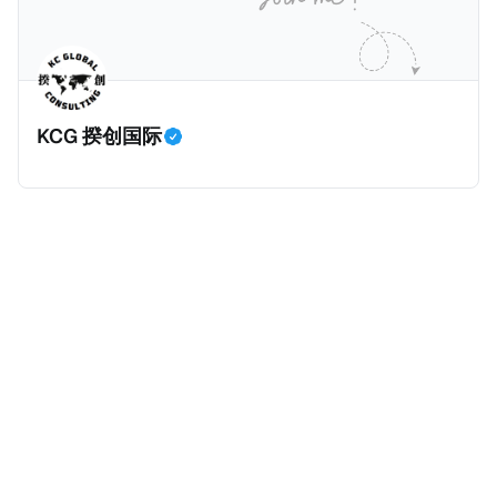
助一个发展中国家：塞舌尔（Seychelles）。
因是它们违反了阿联酋的《2017年CRS条例》、
《2022年FATCA条例》。 这两条条例在阿联酋落实了
CRS及FATCA要求，要求报告金融实体（简称RFI）收
集并报告外国账户持有人的信息，以协助打击国际逃税
KCG 揆创国际
行为。阿联酋签署的政府间协议通过促进不同司法管辖
区之间金融账户数据的自动交换，增强了全球税务透明
度。