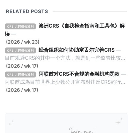
RELATED POSTS
澳洲CRS《自我检查指南和工具包》解
CRS 共同报告准则
读
—
(2026 / wk 23)
经合组织如何协助塞舌尔完善CRS
—
CRS 共同报告准则
目前规避CRS的其中一个方法，就是到一些监管比较松
的CRS成员国设立金融账户或实体，并透过提供错误的
(2026 / wk 17)
信息来避免金融信息透过CRS传回至居民地的税务机
阿联酋对CRS不合规的金融机构罚款
—
CRS 共同报告准则
关。这些CRS成员国的监管较松并不一定是有意为之，
阿联酋成為目前世界上少数公开宣布对违反CRS的行为
毕竟不少成员都是属于发展中国家，没有足够的资源及
处以罚款的国家。2025年5月26日，阿联酋的阿布扎比
(2026 / wk 17)
能力来实施CRS，自然就让有心人找到规避CRS的漏
全球市场（ADGM）发布了对23家违反CRS（共同报告
洞。 不过，这种情况不会持久，因为经合组织全球论坛
准则）和FATCA（外国账户税收合规法案，也就是美国
（OECD Global Forum）会提供技术支持，让目前机关
版的CRS）的实体处以罚款的新闻稿。在新闻稿中，
尚待完善的CRS成员更好的实施CRS及CARF，避免造
ADGM的金融服务监管局（FSRA）宣布对23家实体处
成全球CRS制度的漏洞。我们一起看看经合组织如何协
以总计61万迪拉姆（折合约人民币113万）的罚款，原