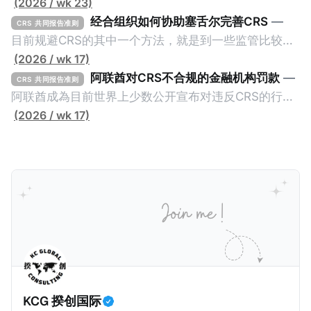
(2026 / wk 23)
经合组织如何协助塞舌尔完善CRS
—
CRS 共同报告准则
目前规避CRS的其中一个方法，就是到一些监管比较松
的CRS成员国设立金融账户或实体，并透过提供错误的
(2026 / wk 17)
信息来避免金融信息透过CRS传回至居民地的税务机
阿联酋对CRS不合规的金融机构罚款
—
CRS 共同报告准则
关。这些CRS成员国的监管较松并不一定是有意为之，
阿联酋成為目前世界上少数公开宣布对违反CRS的行为
毕竟不少成员都是属于发展中国家，没有足够的资源及
处以罚款的国家。2025年5月26日，阿联酋的阿布扎比
(2026 / wk 17)
能力来实施CRS，自然就让有心人找到规避CRS的漏
全球市场（ADGM）发布了对23家违反CRS（共同报告
洞。 不过，这种情况不会持久，因为经合组织全球论坛
准则）和FATCA（外国账户税收合规法案，也就是美国
（OECD Global Forum）会提供技术支持，让目前机关
版的CRS）的实体处以罚款的新闻稿。在新闻稿中，
尚待完善的CRS成员更好的实施CRS及CARF，避免造
ADGM的金融服务监管局（FSRA）宣布对23家实体处
成全球CRS制度的漏洞。我们一起看看经合组织如何协
以总计61万迪拉姆（折合约人民币113万）的罚款，原
助一个发展中国家：塞舌尔（Seychelles）。
因是它们违反了阿联酋的《2017年CRS条例》、
《2022年FATCA条例》。 这两条条例在阿联酋落实了
CRS及FATCA要求，要求报告金融实体（简称RFI）收
集并报告外国账户持有人的信息，以协助打击国际逃税
KCG 揆创国际
行为。阿联酋签署的政府间协议通过促进不同司法管辖