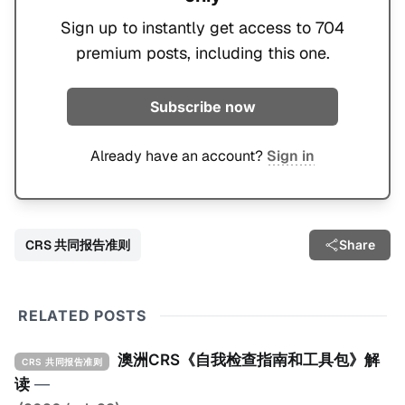
Sign up to instantly get access to 704
premium posts, including this one.
Subscribe now
Already have an account?
Sign in
CRS 共同报告准则
Share
RELATED POSTS
澳洲CRS《自我检查指南和工具包》解
CRS 共同报告准则
读
—