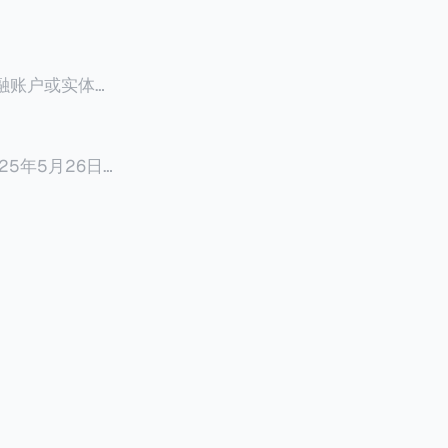
融账户或实体，
些CRS成员国
足够的资源及能
5年5月26日，
完善的CRS成员更
则）和
组织如何协助一
新闻稿。在新闻
拉姆（折合约人
2年FATCA条
府间协议通过促