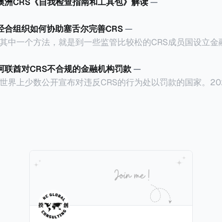
澳洲CRS《自我检查指南和工具包》解读
—
经合组织如何协助塞舌尔完善CRS
—
的其中一个方法，就是到一些监管比较松的CRS成员国设立金
的信息来避免金融信息透过CRS传回至居民地的税务机关。这
一定是有意为之，毕竟不少成员都是属于发展中国家，没有
阿联酋对CRS不合规的金融机构罚款
—
有心人找到规避CRS的漏洞。 不过，这种情况不会持久，因为经合
世界上少数公开宣布对违反CRS的行为处以罚款的国家。202
ECD Global Forum）会提供技术支持，让目前机关尚待
比全球市场（ADGM）发布了对23家违反CRS（共同报告准
及CARF，避免造成全球CRS制度的漏洞。我们一起看看经合
国账户税收合规法案，也就是美国版的CRS）的实体处以罚款的
舌尔（Seychelles）。
的金融服务监管局（FSRA）宣布对23家实体处以总计61万迪
罚款，原因是它们违反了阿联酋的《2017年CRS条例》、《202
持有人的信息，以协助打击国际逃税行为。阿联酋签署的政
区之间金融账户数据的自动交换，增强了全球税务透明度。