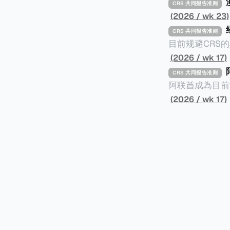
CRS 共同报告准则
(2026 / wk 23)
CRS 共同报告准则
目前规避CRS
并透过提供错误
(2026 / wk 17)
的监管较松并不
CRS 共同报告准则
力来实施CRS，自然就让
阿联酋成為目前
组织全球论坛（O
阿联酋的阿布扎
(2026 / wk 17)
好的实施CRS
FATCA（外
个发展中国家：塞
稿中，ADGM
民币113万）的
例》。 这两条条例在阿联酋落实了CRS及FATCA要求，要求报告金融实体（简称RFI）收集
并报告外国账户
进不同司法管辖