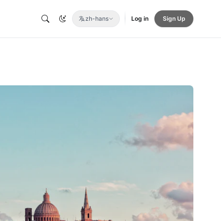
zh-hans
Log in
Sign Up