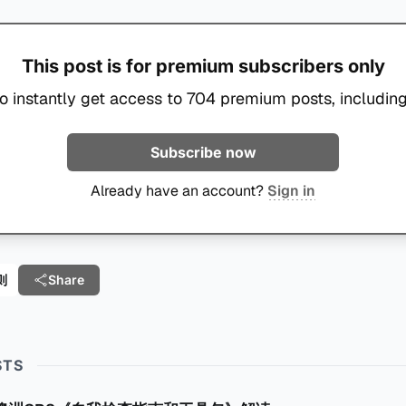
This post is for premium subscribers only
o instantly get access to 704 premium posts, including
Subscribe now
Already have an account?
Sign in
则
Share
STS