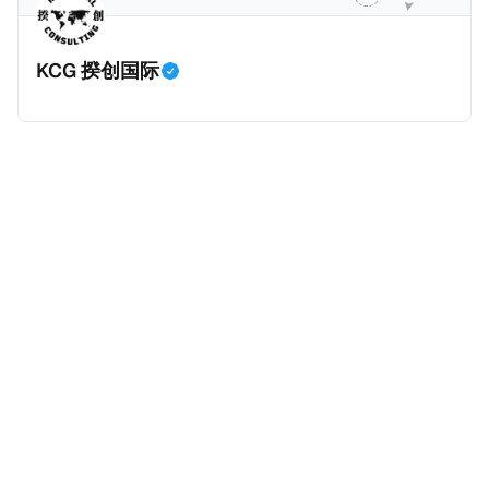
CRS及FATCA要求，要求报告金融实体（简称RFI）收
集并报告外国账户持有人的信息，以协助打击国际逃税
KCG 揆创国际
行为。阿联酋签署的政府间协议通过促进不同司法管辖
区之间金融账户数据的自动交换，增强了全球税务透明
度。