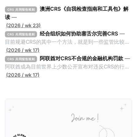
澳洲CRS《自我检查指南和工具包》解
CRS 共同报告准则
读
—
(2026 / wk 23)
经合组织如何协助塞舌尔完善CRS
—
CRS 共同报告准则
目前规避CRS的其中一个方法，就是到一些监管比较松
的CRS成员国设立金融账户或实体，并透过提供错误的
(2026 / wk 17)
信息来避免金融信息透过CRS传回至居民地的税务机
阿联酋对CRS不合规的金融机构罚款
—
CRS 共同报告准则
关。这些CRS成员国的监管较松并不一定是有意为之，
阿联酋成為目前世界上少数公开宣布对违反CRS的行为
毕竟不少成员都是属于发展中国家，没有足够的资源及
处以罚款的国家。2025年5月26日，阿联酋的阿布扎比
(2026 / wk 17)
能力来实施CRS，自然就让有心人找到规避CRS的漏
全球市场（ADGM）发布了对23家违反CRS（共同报告
洞。 不过，这种情况不会持久，因为经合组织全球论坛
准则）和FATCA（外国账户税收合规法案，也就是美国
（OECD Global Forum）会提供技术支持，让目前机关
版的CRS）的实体处以罚款的新闻稿。在新闻稿中，
尚待完善的CRS成员更好的实施CRS及CARF，避免造
ADGM的金融服务监管局（FSRA）宣布对23家实体处
成全球CRS制度的漏洞。我们一起看看经合组织如何协
以总计61万迪拉姆（折合约人民币113万）的罚款，原
助一个发展中国家：塞舌尔（Seychelles）。
因是它们违反了阿联酋的《2017年CRS条例》、
《2022年FATCA条例》。 这两条条例在阿联酋落实了