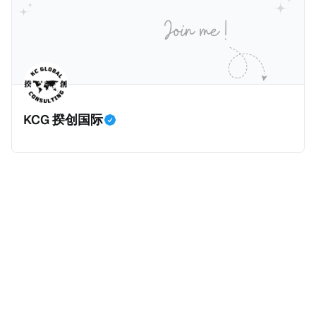
警方在税务人员的银行账户中发现了现金存款和西联汇
款记录，表明她曾因向匿名客户传输机密数据而获得报
酬。 现年32岁的税务人员自2025年6月30日起被拘
留，她面临共谋暴力袭击公职人员和刑事共谋的指控。
巴黎法院在2026年1月5日举行了听证会，她承认出售信
息，但否认知晓其信息购买人的暴力意图，因为她不知
KCG 揆创国际
道其真实身份。法院驳回了她的保释申请，因为她拒绝
提供手机密码或联系人信息。