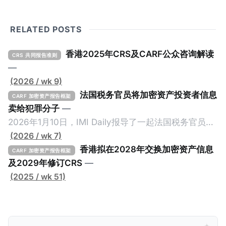
RELATED POSTS
香港2025年CRS及CARF公众咨询解读
CRS 共同报告准则
—
(2026 / wk 9)
法国税务官员将加密资产投资者信息
CARF 加密资产报告框架
卖给犯罪分子
—
2026年1月10日，IMI Daily报导了一起法国税务官员将
加密资产纳税人的信息卖给犯罪份子的事件，原文请点
(2026 / wk 7)
击。 2024年9月，三名持枪男子在法国Monteruil在受
香港拟在2028年交换加密资产信息
CARF 加密资产报告框架
害人家中袭击了一名来自La Sante监狱的狱警。警察调
及2029年修订CRS
—
查发现，法国Bobigny税务局的一名税务人员Ghalia C
(2025 / wk 51)
利用税务软件Mira获取了受害人的敏感信息，也专门搜
索加密货币专家和投资者的信息，并涉嫌将他们的个人
数据出售给犯罪分子，用于实施人身攻击和敲诈勒索。