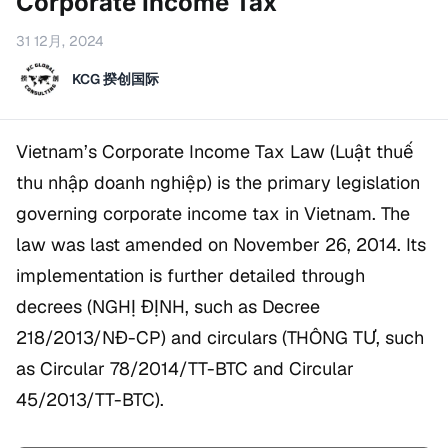
Corporate Income Tax
31 12月, 2024
KCG 揆创国际
Vietnam’s Corporate Income Tax Law (
Luật thuế
thu nhập doanh nghiệp
) is the primary legislation
governing corporate income tax in Vietnam. The
law was last amended on November 26, 2014. Its
implementation is further detailed through
decrees (
NGHỊ ĐỊNH
, such as Decree
218/2013/NĐ-CP) and circulars (
THÔNG TƯ
, such
as Circular 78/2014/TT-BTC and Circular
45/2013/TT-BTC).