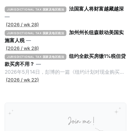
法国富人将财富越藏越深
JURISDICTIONAL TAX 国家及地区税法
—
(2026 / wk 28)
加州州长纽森鼓动美国实
JURISDICTIONAL TAX 国家及地区税法
施富人税
—
(2026 / wk 28)
纽约全款买房缴1%税但贷
JURISDICTIONAL TAX 国家及地区税法
款买房不用？
—
2026年5月14日，彭博的一篇《纽约计划对现金购买的
100万美元以上房产征税》（New York Plans Tax on
(2026 / wk 22)
Homes over $1 Million Purchased With Cash ），报
道了美国纽约州议员正计划对纽约市售价至少100万美
元且全款购房征收新税，而且未来扩展至纽约州所有售
价超过100万美元的现金购房，包括郊区和北部地区的
房产。新税将为购房价格的1%，由买方支付。纽约市的
这项税收预计就能筹集1.6亿美元，用于填补该市的预算