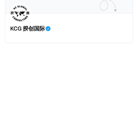
缺口。 根据非营利组织纽约市社区中心汇编的数据，
2025年上半年纽约市近1.8万笔交易中，全款交易占了
60%以上。报告发现，在曼哈顿，2025年1月至6月期
KCG 揆创国际
间，超过300万美元的房产交易中，90%都是全款交易
（在纽约买房的人真的好有钱）。买房者选择全款买房
有两个原因： * 对于纽约市竞争异常激烈的房地产市场
中的卖家来说，全现金交易也是一个颇具吸引力的选
择：它比处理有时耗时漫长的抵押贷款审批流程更快，
而且交易失败的可能性也更低（这方面中国房产卖家也
肯定理解）；以及 * 抵押贷款成本高昂。