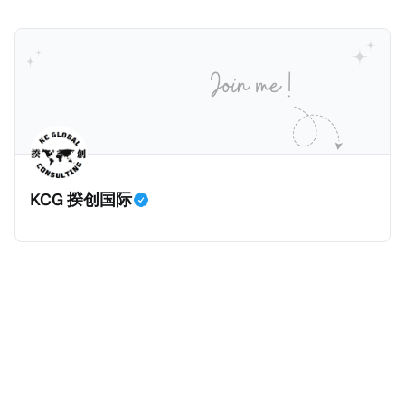
道了美国纽约州议员正计划对纽约市售价至少100万美
元且全款购房征收新税，而且未来扩展至纽约州所有售
价超过100万美元的现金购房，包括郊区和北部地区的
房产。新税将为购房价格的1%，由买方支付。纽约市的
这项税收预计就能筹集1.6亿美元，用于填补该市的预算
缺口。 根据非营利组织纽约市社区中心汇编的数据，
2025年上半年纽约市近1.8万笔交易中，全款交易占了
60%以上。报告发现，在曼哈顿，2025年1月至6月期
KCG 揆创国际
间，超过300万美元的房产交易中，90%都是全款交易
（在纽约买房的人真的好有钱）。买房者选择全款买房
有两个原因： * 对于纽约市竞争异常激烈的房地产市场
中的卖家来说，全现金交易也是一个颇具吸引力的选
择：它比处理有时耗时漫长的抵押贷款审批流程更快，
而且交易失败的可能性也更低（这方面中国房产卖家也
肯定理解）；以及 * 抵押贷款成本高昂。