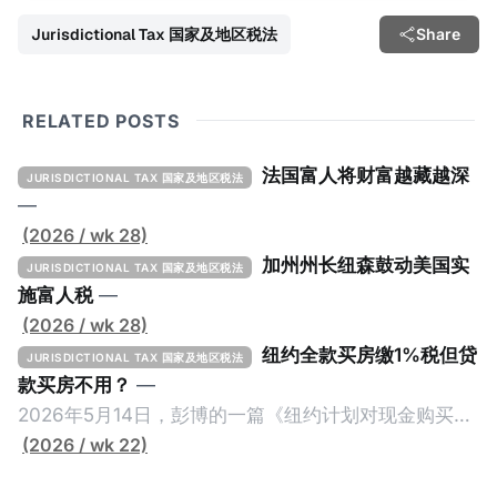
Jurisdictional Tax 国家及地区税法
Share
RELATED POSTS
法国富人将财富越藏越深
JURISDICTIONAL TAX 国家及地区税法
—
(2026 / wk 28)
加州州长纽森鼓动美国实
JURISDICTIONAL TAX 国家及地区税法
施富人税
—
(2026 / wk 28)
纽约全款买房缴1%税但贷
JURISDICTIONAL TAX 国家及地区税法
款买房不用？
—
2026年5月14日，彭博的一篇《纽约计划对现金购买的
100万美元以上房产征税》（New York Plans Tax on
(2026 / wk 22)
Homes over $1 Million Purchased With Cash ），报