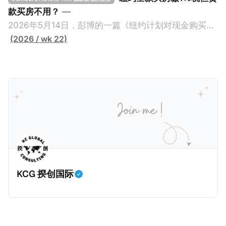
款买房不用？
—
2026年5月14日，彭博的一篇《纽约计划对现金购买的
100万美元以上房产征税》（New York Plans Tax on
(2026 / wk 22)
Homes over $1 Million Purchased With Cash ），报
道了美国纽约州议员正计划对纽约市售价至少100万美
元且全款购房征收新税，而且未来扩展至纽约州所有售
价超过100万美元的现金购房，包括郊区和北部地区的
房产。新税将为购房价格的1%，由买方支付。纽约市的
这项税收预计就能筹集1.6亿美元，用于填补该市的预算
缺口。 根据非营利组织纽约市社区中心汇编的数据，
2025年上半年纽约市近1.8万笔交易中，全款交易占了
60%以上。报告发现，在曼哈顿，2025年1月至6月期
KCG 揆创国际
间，超过300万美元的房产交易中，90%都是全款交易
（在纽约买房的人真的好有钱）。买房者选择全款买房
有两个原因： * 对于纽约市竞争异常激烈的房地产市场
中的卖家来说，全现金交易也是一个颇具吸引力的选