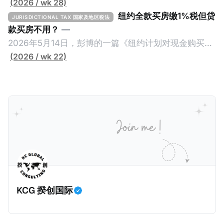
(2026 / wk 28)
纽约全款买房缴1%税但贷
JURISDICTIONAL TAX 国家及地区税法
款买房不用？
—
2026年5月14日，彭博的一篇《纽约计划对现金购买的
100万美元以上房产征税》（New York Plans Tax on
(2026 / wk 22)
Homes over $1 Million Purchased With Cash ），报
道了美国纽约州议员正计划对纽约市售价至少100万美
元且全款购房征收新税，而且未来扩展至纽约州所有售
价超过100万美元的现金购房，包括郊区和北部地区的
房产。新税将为购房价格的1%，由买方支付。纽约市的
这项税收预计就能筹集1.6亿美元，用于填补该市的预算
缺口。 根据非营利组织纽约市社区中心汇编的数据，
2025年上半年纽约市近1.8万笔交易中，全款交易占了
60%以上。报告发现，在曼哈顿，2025年1月至6月期
KCG 揆创国际
间，超过300万美元的房产交易中，90%都是全款交易
（在纽约买房的人真的好有钱）。买房者选择全款买房
有两个原因： * 对于纽约市竞争异常激烈的房地产市场