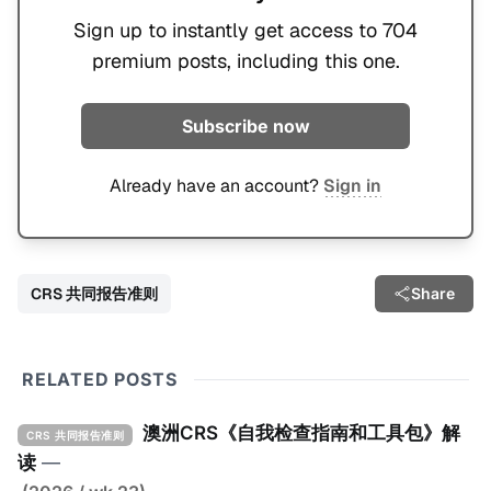
Sign up to instantly get access to 704
premium posts, including this one.
Subscribe now
Already have an account?
Sign in
CRS 共同报告准则
Share
RELATED POSTS
澳洲CRS《自我检查指南和工具包》解
CRS 共同报告准则
读
—