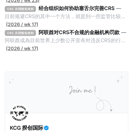
(2026 / wk 23)
经合组织如何协助塞舌尔完善CRS
—
CRS 共同报告准则
目前规避CRS的其中一个方法，就是到一些监管比较松
的CRS成员国设立金融账户或实体，并透过提供错误的
(2026 / wk 17)
信息来避免金融信息透过CRS传回至居民地的税务机
阿联酋对CRS不合规的金融机构罚款
—
CRS 共同报告准则
关。这些CRS成员国的监管较松并不一定是有意为之，
阿联酋成為目前世界上少数公开宣布对违反CRS的行为
毕竟不少成员都是属于发展中国家，没有足够的资源及
处以罚款的国家。2025年5月26日，阿联酋的阿布扎比
(2026 / wk 17)
能力来实施CRS，自然就让有心人找到规避CRS的漏
全球市场（ADGM）发布了对23家违反CRS（共同报告
洞。 不过，这种情况不会持久，因为经合组织全球论坛
准则）和FATCA（外国账户税收合规法案，也就是美国
（OECD Global Forum）会提供技术支持，让目前机关
版的CRS）的实体处以罚款的新闻稿。在新闻稿中，
尚待完善的CRS成员更好的实施CRS及CARF，避免造
ADGM的金融服务监管局（FSRA）宣布对23家实体处
成全球CRS制度的漏洞。我们一起看看经合组织如何协
以总计61万迪拉姆（折合约人民币113万）的罚款，原
助一个发展中国家：塞舌尔（Seychelles）。
因是它们违反了阿联酋的《2017年CRS条例》、
《2022年FATCA条例》。 这两条条例在阿联酋落实了
CRS及FATCA要求，要求报告金融实体（简称RFI）收
集并报告外国账户持有人的信息，以协助打击国际逃税
KCG 揆创国际
行为。阿联酋签署的政府间协议通过促进不同司法管辖