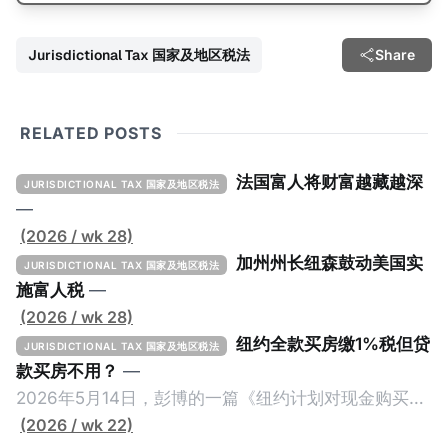
Jurisdictional Tax 国家及地区税法
Share
RELATED POSTS
法国富人将财富越藏越深
JURISDICTIONAL TAX 国家及地区税法
—
(2026 / wk 28)
加州州长纽森鼓动美国实
JURISDICTIONAL TAX 国家及地区税法
施富人税
—
(2026 / wk 28)
纽约全款买房缴1%税但贷
JURISDICTIONAL TAX 国家及地区税法
款买房不用？
—
2026年5月14日，彭博的一篇《纽约计划对现金购买的
100万美元以上房产征税》（New York Plans Tax on
(2026 / wk 22)