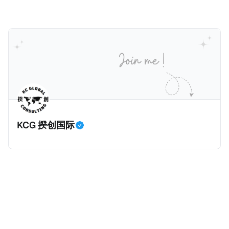
Homes over $1 Million Purchased With Cash ），报
道了美国纽约州议员正计划对纽约市售价至少100万美
元且全款购房征收新税，而且未来扩展至纽约州所有售
价超过100万美元的现金购房，包括郊区和北部地区的
房产。新税将为购房价格的1%，由买方支付。纽约市的
这项税收预计就能筹集1.6亿美元，用于填补该市的预算
缺口。 根据非营利组织纽约市社区中心汇编的数据，
2025年上半年纽约市近1.8万笔交易中，全款交易占了
60%以上。报告发现，在曼哈顿，2025年1月至6月期
KCG 揆创国际
间，超过300万美元的房产交易中，90%都是全款交易
（在纽约买房的人真的好有钱）。买房者选择全款买房
有两个原因： * 对于纽约市竞争异常激烈的房地产市场
中的卖家来说，全现金交易也是一个颇具吸引力的选
择：它比处理有时耗时漫长的抵押贷款审批流程更快，
而且交易失败的可能性也更低（这方面中国房产卖家也
肯定理解）；以及 * 抵押贷款成本高昂。