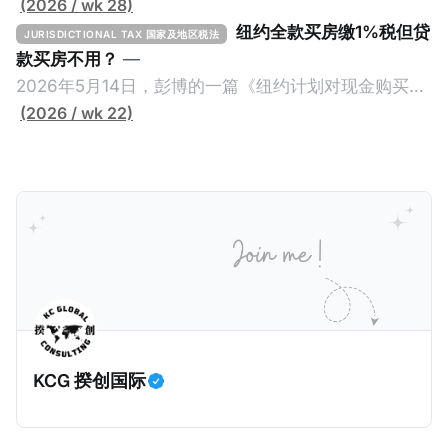
(2026 / wk 28)
纽约全款买房缴1%税但贷
JURISDICTIONAL TAX 国家及地区税法
款买房不用？
—
2026年5月14日，彭博的一篇《纽约计划对现金购买的
100万美元以上房产征税》（New York Plans Tax on
(2026 / wk 22)
Homes over $1 Million Purchased With Cash ），报
道了美国纽约州议员正计划对纽约市售价至少100万美
元且全款购房征收新税，而且未来扩展至纽约州所有售
价超过100万美元的现金购房，包括郊区和北部地区的
房产。新税将为购房价格的1%，由买方支付。纽约市的
这项税收预计就能筹集1.6亿美元，用于填补该市的预算
缺口。 根据非营利组织纽约市社区中心汇编的数据，
2025年上半年纽约市近1.8万笔交易中，全款交易占了
60%以上。报告发现，在曼哈顿，2025年1月至6月期
KCG 揆创国际
间，超过300万美元的房产交易中，90%都是全款交易
（在纽约买房的人真的好有钱）。买房者选择全款买房
有两个原因： * 对于纽约市竞争异常激烈的房地产市场