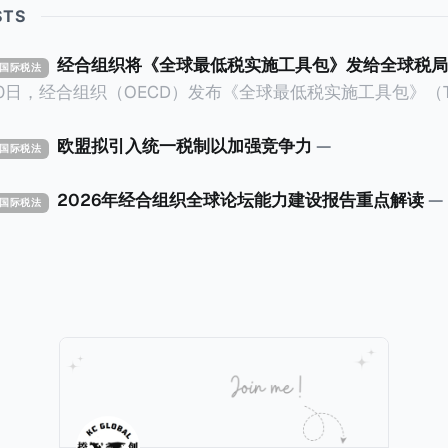
STS
经合组织将《全球最低税实施工具包》发给全球税局
X 国际税法
30日，经合组织（OECD）发布《全球最低税实施工具包》（The 
x Implementation Toolkit），为各国税务机关和政策制
税规则协调一致、高效落地。 《工具包》的主要内容总结如下：
欧盟拟引入统一税制以加强竞争力
—
X 国际税法
营的每个司法管辖区支付
低税款。《工具包》主要目标是协助税务机关建立稳健且高效
2026年经合组织全球论坛能力建设报告重点解读
—
X 国际税法
践，并减少纳税人与征管机构的合规负担。