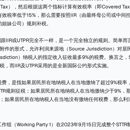
d Tax），然后根据这两个指标计算有效税率（即Covered Tax
如有效税率低于15%，那么需要按照IIR（由最终母公司或中
联的姐妹公司）规则补税。
则跟IIR或UTPR完全不一样，是一个完全独立的规则。简单而言
的形式，允许利润来源地（Source Jurisdiction）对
 Jurisdiction）纳税人的指定收入征收最多9%的税费。换言之
税，而IIR及UTPR采用的是全新国际公约形式实施。
税费，是指如果居民所在地纳税人在当地缴纳了超过9%税率
TTR规则征税；如果居民所在地纳税人在当地缴纳少于9%，
；如果居民所在地纳税人在当地没有缴纳任何税费，那么利
组（Working Party 1）在2023年9月15日完成整个ST