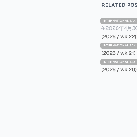
RELATED PO
INTERNATIONAL TA
在2026年4月
Minimum Ta
(2026 / wk 22)
路线图，以确保全球最低
INTERNATIONAL TA
一、 核心目标与背景 全球最低税规则旨在确保大型跨国企业在其运
(2026 / wk 21)
至少15%的最
INTERNATIONAL TA
架，识别最佳实
(2026 / wk 20)