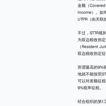
金额（Covere
Income）。
UTPR（由关
不过，STTR规
为双边税收协定附件
（Resident
双边税收协定征
所谓最高的9%
地就不能按照S
可以对差额征税
9%税率征税。
经合组织的第1工作