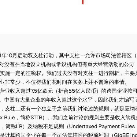
1年10月启动双支柱行动，其中支柱一允许市场司法管辖区（Ma
tions）对没有在当地设立机构或常设机构但有重大经营活动的公
实施一定的征税权。我们过去没有对支柱一进行剖析，主要
业非常少，不值得我们花时间在实务上并不普遍的事情。
营业收入超过7.5亿欧元（折合55亿人民币）的跨国企业按
税。中国有大量企业的年收入超过这个水平，因此我们才编写
，支柱二还有一个独立于之前我们讨论过的规则，就是应纳
to Tax Rule，简称STTR）。我们之前讨论的规则主要是收入纳税
Rules，简称IIR）及纳税不足规则（Undertaxed Payment Rul
计算跨国企业在每一个司法管辖区的税前利润（GloBE In