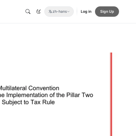
zh-hans
Log in
Sign Up