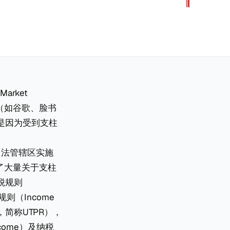
rket
司（如谷歌、脸书
是因为受到支柱
司法管辖区实施
了大量关于支柱
税规则
规则（Income
es，简称UTPR），
come）及纳税