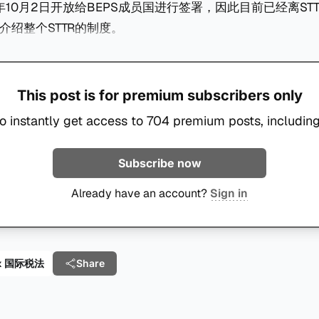
年10月2日开放给BEPS成员国进行签署，因此目前已经离ST
介绍整个STTR的制度。
This post is for premium subscribers only
o instantly get access to 704 premium posts, including
Subscribe now
Already have an account?
Sign in
 Tax 国际税法
Share