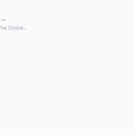
—
Global
定者提供一套可操作的
的国内合规框