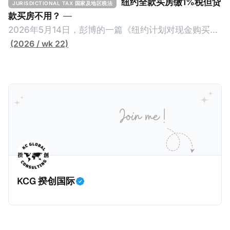
纽约全款买房缴1%税但贷
JURISDICTIONAL TAX 国家及地区税法
款买房不用？
—
2026年5月14日，彭博的一篇《纽约计划对现金购买的
100万美元以上房产征税》（New York Plans Tax on
(2026 / wk 22)
Homes over $1 Million Purchased With Cash ），报
道了美国纽约州议员正计划对纽约市售价至少100万美
元且全款购房征收新税，而且未来扩展至纽约州所有售
价超过100万美元的现金购房，包括郊区和北部地区的
房产。新税将为购房价格的1%，由买方支付。纽约市的
这项税收预计就能筹集1.6亿美元，用于填补该市的预算
缺口。 根据非营利组织纽约市社区中心汇编的数据，
2025年上半年纽约市近1.8万笔交易中，全款交易占了
60%以上。报告发现，在曼哈顿，2025年1月至6月期
KCG 揆创国际
间，超过300万美元的房产交易中，90%都是全款交易
（在纽约买房的人真的好有钱）。买房者选择全款买房
有两个原因： * 对于纽约市竞争异常激烈的房地产市场
中的卖家来说，全现金交易也是一个颇具吸引力的选