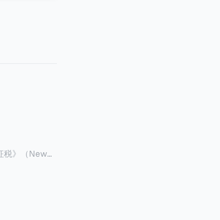
征税》（New
 ），报道了美国纽约州议
至纽约州所有售
格的1%，由买
非营利