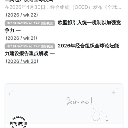
在2026年4月30日，经合组织（OECD）发布《全球最
低税实施工具包》（The Global Minimum Tax
(2026 / wk 22)
Implementation Toolkit），为各国税务机关和政策制
欧盟拟引入统一税制以加强竞
INTERNATIONAL TAX 国际税法
定者提供一套可操作的路线图，以确保全球最低税规则
争力
—
协调一致、高效落地。 《工具包》的主要内容总结如
(2026 / wk 21)
下： 一、 核心目标与背景 全球最低税规则旨在确保大
2026年经合组织全球论坛能
INTERNATIONAL TAX 国际税法
型跨国企业在其运营的每个司法管辖区支付至少15%的
力建设报告重点解读
—
最低税款。《工具包》主要目标是协助税务机关建立稳
(2026 / wk 20)
健且高效的国内合规框架，识别最佳实践，并减少纳税
人与征管机构的合规负担。