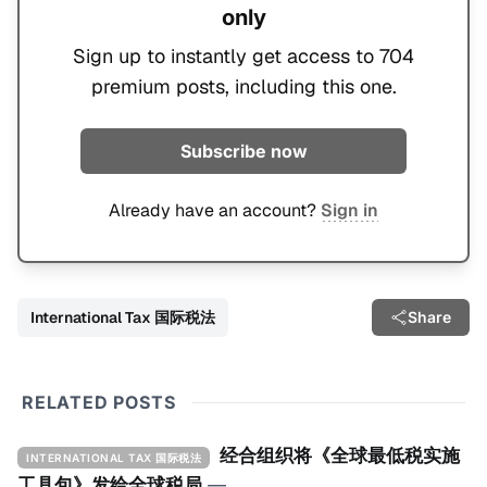
only
Sign up to instantly get access to 704
premium posts, including this one.
Subscribe now
Already have an account?
Sign in
International Tax 国际税法
Share
RELATED POSTS
经合组织将《全球最低税实施
INTERNATIONAL TAX 国际税法
工具包》发给全球税局
—