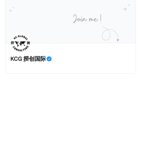
价超过100万美元的现金购房，包括郊区和北部地区的
房产。新税将为购房价格的1%，由买方支付。纽约市的
这项税收预计就能筹集1.6亿美元，用于填补该市的预算
缺口。 根据非营利组织纽约市社区中心汇编的数据，
2025年上半年纽约市近1.8万笔交易中，全款交易占了
60%以上。报告发现，在曼哈顿，2025年1月至6月期
KCG 揆创国际
间，超过300万美元的房产交易中，90%都是全款交易
（在纽约买房的人真的好有钱）。买房者选择全款买房
有两个原因： * 对于纽约市竞争异常激烈的房地产市场
中的卖家来说，全现金交易也是一个颇具吸引力的选
择：它比处理有时耗时漫长的抵押贷款审批流程更快，
而且交易失败的可能性也更低（这方面中国房产卖家也
肯定理解）；以及 * 抵押贷款成本高昂。