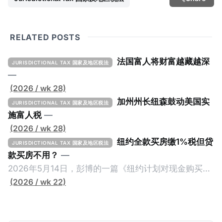
RELATED POSTS
法国富人将财富越藏越深
JURISDICTIONAL TAX 国家及地区税法
—
(2026 / wk 28)
加州州长纽森鼓动美国实
JURISDICTIONAL TAX 国家及地区税法
施富人税
—
(2026 / wk 28)
纽约全款买房缴1%税但贷
JURISDICTIONAL TAX 国家及地区税法
款买房不用？
—
2026年5月14日，彭博的一篇《纽约计划对现金购买的
100万美元以上房产征税》（New York Plans Tax on
(2026 / wk 22)
Homes over $1 Million Purchased With Cash ），报
道了美国纽约州议员正计划对纽约市售价至少100万美
元且全款购房征收新税，而且未来扩展至纽约州所有售