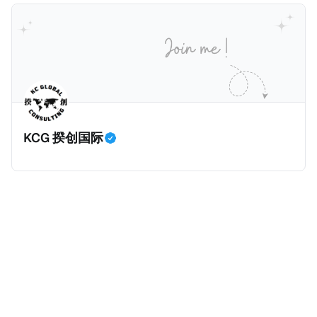
计署查出来的，以及它与税务局的分工。
一般来说，只要持有香港永居，那么即便税务内地税务
是所有税种之冠：个人所得税。 2025年个人所得税的
居民，也是属于无住所税务居民，仅来源于内地的所得
收入为1.62万亿元，比前年大幅增长11.5%，增加税收
缴纳内地个人所得税。我们一起深入看看这个案例。
约1700亿元。根据揆创的合理推测，个人所得税大幅增
一、纳税人情况 以下是纳税人王先生的情况。为了避免
加的原因主要是中国税局自2025年始对个人境外所得征
信息不准确，以下五点都是摘自原文，没有任何修改。
税，因此多了一笔较大税收。 虽然预计税局在2026年
* 王先生持有内地（北京）户籍和身份证，并于2018年
将会继续对境外所得征税，但毕竟不再是一笔新增收
取得了香港永久性居民身份。王先生在北京拥有一家合
入，这是否意味着个人所得税的增长是否到顶了呢？揆
KCG 揆创国际
伙企业并任职，在北京缴纳社会保险及工资薪金所得个
创觉得不会，有几个原因：
人所得税。同时，王先生受雇于某香港公司，从香港取
得工资薪金所得，并在香港缴纳薪俸税（类似于内地个
人所得税）和强制性公积金（类似于内地社保）。 * 王
先生在内地（北京）和香港均有停留，但据本人陈述说
明和后期出入境记录核验，在任意一个纳税年度内，王
先生