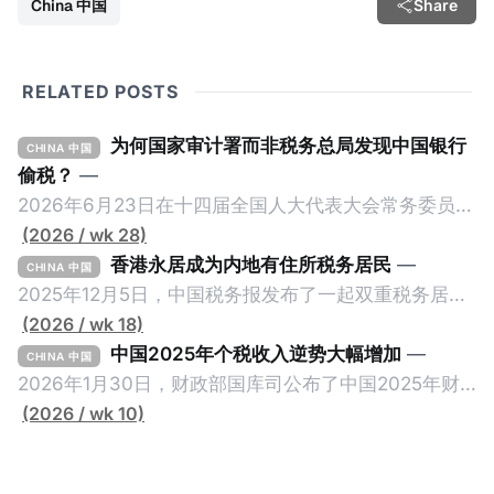
China 中国
Share
RELATED POSTS
为何国家审计署而非税务总局发现中国银行
CHINA 中国
偷税？
—
2026年6月23日在十四届全国人大代表大会常务委员会
第23次会议上，国家审计署审计长侯凯汇报的《国务院
(2026 / wk 28)
关于2025年度中央预算执行和其他财政收支的审计工作
香港永居成为内地有住所税务居民
—
CHINA 中国
报告》引爆网络，暴露中国银行错误以公募基金免收所
2025年12月5日，中国税务报发布了一起双重税务居民
得税的政策优惠，让大量员工出资1元至100元来凑人
的真实案例《适用“加比规则”确定税收居民身份》，作
(2026 / wk 18)
头，逃税23.67亿元人民币。这个消息已经发布了一段
者为王哲炜，来自国家税务总局天津市税务局，因此具
中国2025年个税收入逆势大幅增加
—
CHINA 中国
长时间，因此我们只想借此新闻探讨一个有趣的问题：
有权威性。此案例最有价值的地方，就是在于税局对一
2026年1月30日，财政部国库司公布了中国2025年财
明明是税务审计，为什么是国家审计署而不是税务总局
个已经取得香港永居身份7年，而且没有在内地居住超
政收支情况。去年全国一般公共预算收入21.6万亿元，
(2026 / wk 10)
来发现？国家审计署是不是抢了税务局的饭碗？ 我们将
过183天的纳税人，否定其香港税务居民身份的同时，
比前年下降1.7%。在大部分税收收入增长减缓甚至倒退
从以下三个维度来拆解为什么中国银行偷税是由国家审
还认定其属于有住所税务居民，对他的全球所得征税。
的大环境下，竟然有一个税种收入大幅增加，增幅金额