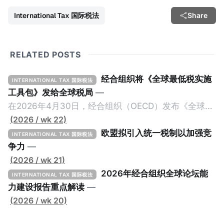
International Tax 国际税法
Share
RELATED POSTS
经合组织将《全球最低税实施
INTERNATIONAL TAX 国际税法
工具包》发给全球税局
—
在2026年4月30日，经合组织（OECD）发布《全球最
低税实施工具包》（The Global Minimum Tax
(2026 / wk 22)
Implementation Toolkit），为各国税务机关和政策制
欧盟拟引入统一税制以加强竞
INTERNATIONAL TAX 国际税法
定者提供一套可操作的路线图，以确保全球最低税规则
争力
—
协调一致、高效落地。 《工具包》的主要内容总结如
(2026 / wk 21)
下： 一、 核心目标与背景 全球最低税规则旨在确保大
2026年经合组织全球论坛能
INTERNATIONAL TAX 国际税法
型跨国企业在其运营的每个司法管辖区支付至少15%的
力建设报告重点解读
—
最低税款。《工具包》主要目标是协助税务机关建立稳
(2026 / wk 20)
健且高效的国内合规框架，识别最佳实践，并减少纳税