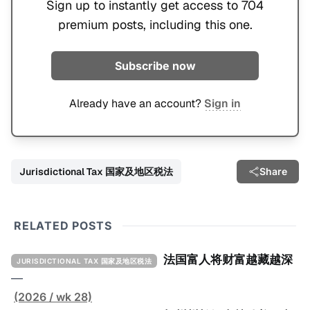
Sign up to instantly get access to 704
premium posts, including this one.
Subscribe now
Already have an account?
Sign in
Jurisdictional Tax 国家及地区税法
Share
RELATED POSTS
法国富人将财富越藏越深
JURISDICTIONAL TAX 国家及地区税法
—
(2026 / wk 28)