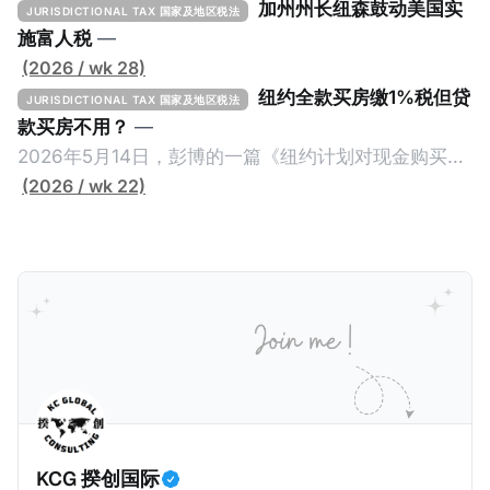
加州州长纽森鼓动美国实
JURISDICTIONAL TAX 国家及地区税法
施富人税
—
(2026 / wk 28)
纽约全款买房缴1%税但贷
JURISDICTIONAL TAX 国家及地区税法
款买房不用？
—
2026年5月14日，彭博的一篇《纽约计划对现金购买的
100万美元以上房产征税》（New York Plans Tax on
(2026 / wk 22)
Homes over $1 Million Purchased With Cash ），报
道了美国纽约州议员正计划对纽约市售价至少100万美
元且全款购房征收新税，而且未来扩展至纽约州所有售
价超过100万美元的现金购房，包括郊区和北部地区的
房产。新税将为购房价格的1%，由买方支付。纽约市的
这项税收预计就能筹集1.6亿美元，用于填补该市的预算
缺口。 根据非营利组织纽约市社区中心汇编的数据，
2025年上半年纽约市近1.8万笔交易中，全款交易占了
60%以上。报告发现，在曼哈顿，2025年1月至6月期
KCG 揆创国际
间，超过300万美元的房产交易中，90%都是全款交易