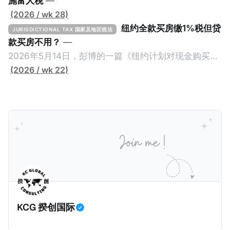
施富人税
—
(2026 / wk 28)
纽约全款买房缴1%税但贷
JURISDICTIONAL TAX 国家及地区税法
款买房不用？
—
2026年5月14日，彭博的一篇《纽约计划对现金购买的
100万美元以上房产征税》（New York Plans Tax on
(2026 / wk 22)
Homes over $1 Million Purchased With Cash ），报
道了美国纽约州议员正计划对纽约市售价至少100万美
元且全款购房征收新税，而且未来扩展至纽约州所有售
价超过100万美元的现金购房，包括郊区和北部地区的
房产。新税将为购房价格的1%，由买方支付。纽约市的
这项税收预计就能筹集1.6亿美元，用于填补该市的预算
缺口。 根据非营利组织纽约市社区中心汇编的数据，
2025年上半年纽约市近1.8万笔交易中，全款交易占了
60%以上。报告发现，在曼哈顿，2025年1月至6月期
KCG 揆创国际
间，超过300万美元的房产交易中，90%都是全款交易
（在纽约买房的人真的好有钱）。买房者选择全款买房