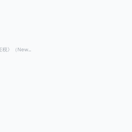
征税》（New
 ），报道了美国纽约州议
至纽约州所有售
格的1%，由买
非营利
全款交易占了
的房产交易中，
因： * 对
具吸引力的选
性也更低（这方