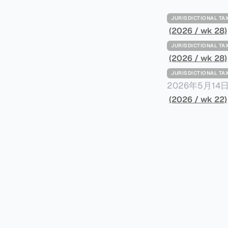
JURISDICTIONAL 
(2026 / wk 28)
JURISDICTIONAL 
(2026 / wk 28)
JURISDICTIONAL 
2026年5月
York Plans T
(2026 / wk 22)
员正计划对纽约
价超过100万
方支付。纽约市的
组织纽约市社区
60%以上。报
90%都是全款
于纽约市竞争异
择：它比处理有