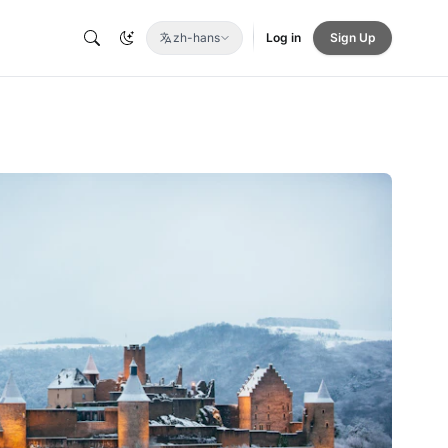
zh-hans
Log in
Sign Up