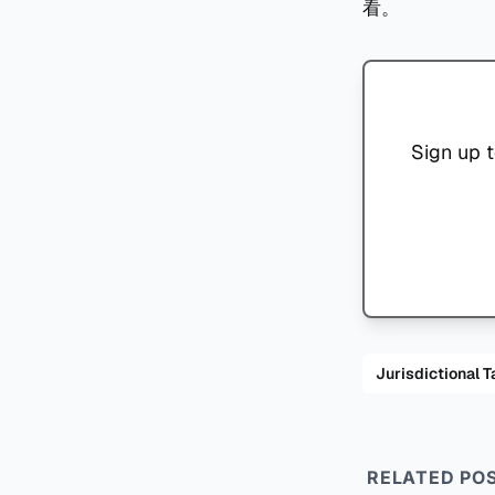
看。
Sign up t
Jurisdiction
RELATED PO