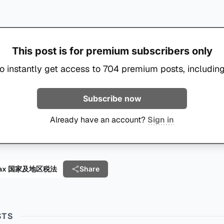
This post is for premium subscribers only
o instantly get access to 704 premium posts, including
Subscribe now
Already have an account?
Sign in
al Tax 国家及地区税法
Share
STS