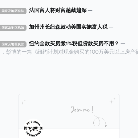
法国富人将财富越藏越深
—
TAX 国家及地区税法
加州州长纽森鼓动美国实施富人税
—
TAX 国家及地区税法
纽约全款买房缴1%税但贷款买房不用？
—
TAX 国家及地区税法
14日，彭博的一篇《纽约计划对现金购买的100万美元以上房产
ax on Homes over $1 Million Purchased With Cash
市售价至少100万美元且全款购房征收新税，而且未来扩展
美元的现金购房，包括郊区和北部地区的房产。新税将为购房价
这项税收预计就能筹集1.6亿美元，用于填补该市的预算缺口。 根据
中心汇编的数据，2025年上半年纽约市近1.8万笔交易中，
告发现，在曼哈顿，2025年1月至6月期间，超过300万美元
交易（在纽约买房的人真的好有钱）。买房者选择全款买房有两个原
常激烈的房地产市场中的卖家来说，全现金交易也是一个颇
时耗时漫长的抵押贷款审批流程更快，而且交易失败的可能
面中国房产卖家也肯定理解）；以及 * 抵押贷款成本高昂。