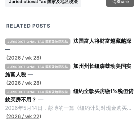
Jurisdictional Tax 国家及地区税法
Share
RELATED POSTS
法国富人将财富越藏越深
JURISDICTIONAL TAX 国家及地区税法
—
(2026 / wk 28)
加州州长纽森鼓动美国实
JURISDICTIONAL TAX 国家及地区税法
施富人税
—
(2026 / wk 28)
纽约全款买房缴1%税但贷
JURISDICTIONAL TAX 国家及地区税法
款买房不用？
—
2026年5月14日，彭博的一篇《纽约计划对现金购买的
100万美元以上房产征税》（New York Plans Tax on
(2026 / wk 22)
Homes over $1 Million Purchased With Cash ），报
道了美国纽约州议员正计划对纽约市售价至少100万美