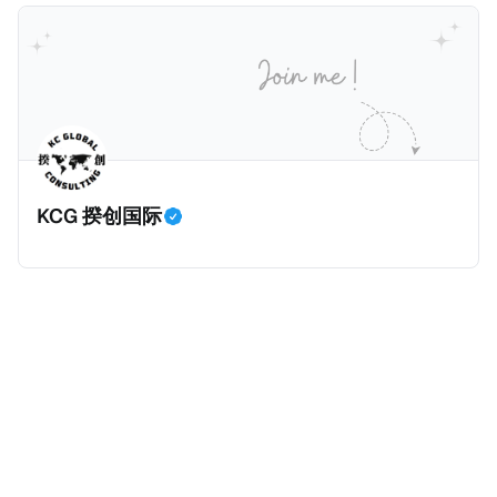
元且全款购房征收新税，而且未来扩展至纽约州所有售
价超过100万美元的现金购房，包括郊区和北部地区的
房产。新税将为购房价格的1%，由买方支付。纽约市的
这项税收预计就能筹集1.6亿美元，用于填补该市的预算
缺口。 根据非营利组织纽约市社区中心汇编的数据，
2025年上半年纽约市近1.8万笔交易中，全款交易占了
60%以上。报告发现，在曼哈顿，2025年1月至6月期
KCG 揆创国际
间，超过300万美元的房产交易中，90%都是全款交易
（在纽约买房的人真的好有钱）。买房者选择全款买房
有两个原因： * 对于纽约市竞争异常激烈的房地产市场
中的卖家来说，全现金交易也是一个颇具吸引力的选
择：它比处理有时耗时漫长的抵押贷款审批流程更快，
而且交易失败的可能性也更低（这方面中国房产卖家也
肯定理解）；以及 * 抵押贷款成本高昂。