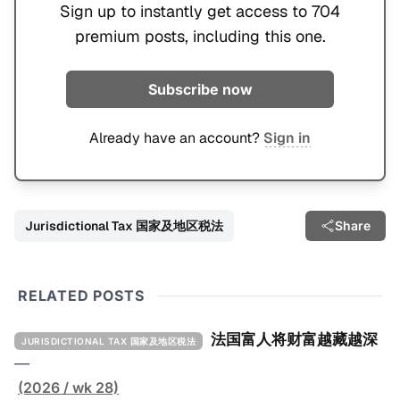
Sign up to instantly get access to 704
premium posts, including this one.
Subscribe now
Already have an account?
Sign in
Jurisdictional Tax 国家及地区税法
Share
RELATED POSTS
法国富人将财富越藏越深
JURISDICTIONAL TAX 国家及地区税法
—
(2026 / wk 28)