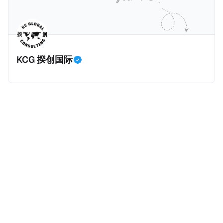
这项税收预计就能筹集1.6亿美元，用于填补该市的预算
缺口。 根据非营利组织纽约市社区中心汇编的数据，
2025年上半年纽约市近1.8万笔交易中，全款交易占了
60%以上。报告发现，在曼哈顿，2025年1月至6月期
KCG 揆创国际
间，超过300万美元的房产交易中，90%都是全款交易
（在纽约买房的人真的好有钱）。买房者选择全款买房
有两个原因： * 对于纽约市竞争异常激烈的房地产市场
中的卖家来说，全现金交易也是一个颇具吸引力的选
择：它比处理有时耗时漫长的抵押贷款审批流程更快，
而且交易失败的可能性也更低（这方面中国房产卖家也
肯定理解）；以及 * 抵押贷款成本高昂。