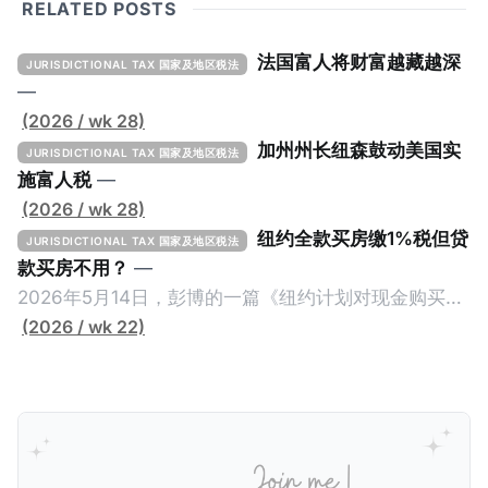
RELATED POSTS
法国富人将财富越藏越深
JURISDICTIONAL TAX 国家及地区税法
—
(2026 / wk 28)
加州州长纽森鼓动美国实
JURISDICTIONAL TAX 国家及地区税法
施富人税
—
(2026 / wk 28)
纽约全款买房缴1%税但贷
JURISDICTIONAL TAX 国家及地区税法
款买房不用？
—
2026年5月14日，彭博的一篇《纽约计划对现金购买的
100万美元以上房产征税》（New York Plans Tax on
(2026 / wk 22)
Homes over $1 Million Purchased With Cash ），报
道了美国纽约州议员正计划对纽约市售价至少100万美
元且全款购房征收新税，而且未来扩展至纽约州所有售
价超过100万美元的现金购房，包括郊区和北部地区的
房产。新税将为购房价格的1%，由买方支付。纽约市的