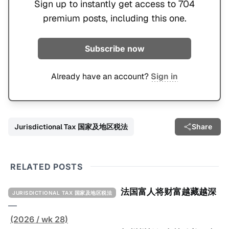
Sign up to instantly get access to 704
premium posts, including this one.
Subscribe now
Already have an account?
Sign in
Jurisdictional Tax 国家及地区税法
Share
RELATED POSTS
法国富人将财富越藏越深
JURISDICTIONAL TAX 国家及地区税法
—
(2026 / wk 28)