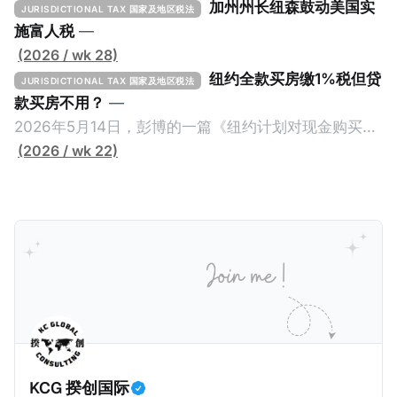
加州州长纽森鼓动美国实
JURISDICTIONAL TAX 国家及地区税法
施富人税
—
(2026 / wk 28)
纽约全款买房缴1%税但贷
JURISDICTIONAL TAX 国家及地区税法
款买房不用？
—
2026年5月14日，彭博的一篇《纽约计划对现金购买的
100万美元以上房产征税》（New York Plans Tax on
(2026 / wk 22)
Homes over $1 Million Purchased With Cash ），报
道了美国纽约州议员正计划对纽约市售价至少100万美
元且全款购房征收新税，而且未来扩展至纽约州所有售
价超过100万美元的现金购房，包括郊区和北部地区的
房产。新税将为购房价格的1%，由买方支付。纽约市的
这项税收预计就能筹集1.6亿美元，用于填补该市的预算
缺口。 根据非营利组织纽约市社区中心汇编的数据，
2025年上半年纽约市近1.8万笔交易中，全款交易占了
60%以上。报告发现，在曼哈顿，2025年1月至6月期
KCG 揆创国际
间，超过300万美元的房产交易中，90%都是全款交易