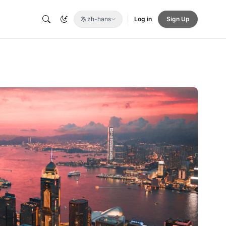
zh-hans
Log in
Sign Up