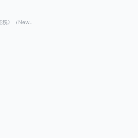
征税》（New
 ），报道了美国纽约州议
至纽约州所有售
格的1%，由买
非营利
全款交易占了
的房产交易中，
因： * 对
具吸引力的选
性也更低（这方