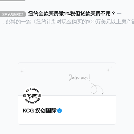
纽约全款买房缴1%税但贷款买房不用？
—
TAX 国家及地区税法
14日，彭博的一篇《纽约计划对现金购买的100万美元以上房产
ax on Homes over $1 Million Purchased With Cash
市售价至少100万美元且全款购房征收新税，而且未来扩展
美元的现金购房，包括郊区和北部地区的房产。新税将为购房价
这项税收预计就能筹集1.6亿美元，用于填补该市的预算缺口。 根据
中心汇编的数据，2025年上半年纽约市近1.8万笔交易中，
告发现，在曼哈顿，2025年1月至6月期间，超过300万美元
交易（在纽约买房的人真的好有钱）。买房者选择全款买房有两个原
常激烈的房地产市场中的卖家来说，全现金交易也是一个颇
时耗时漫长的抵押贷款审批流程更快，而且交易失败的可能
面中国房产卖家也肯定理解）；以及 * 抵押贷款成本高昂。
KCG 揆创国际