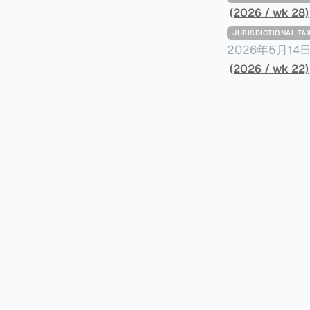
(2026 / wk 28)
JURISDICTIONAL 
2026年5月
York Plans T
(2026 / wk 22)
员正计划对纽约
价超过100万
方支付。纽约市的
组织纽约市社区
60%以上。报
90%都是全款
于纽约市竞争异
择：它比处理有