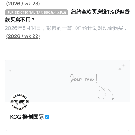
(2026 / wk 28)
纽约全款买房缴1%税但贷
JURISDICTIONAL TAX 国家及地区税法
款买房不用？
—
2026年5月14日，彭博的一篇《纽约计划对现金购买的
100万美元以上房产征税》（New York Plans Tax on
(2026 / wk 22)
Homes over $1 Million Purchased With Cash ），报
道了美国纽约州议员正计划对纽约市售价至少100万美
元且全款购房征收新税，而且未来扩展至纽约州所有售
价超过100万美元的现金购房，包括郊区和北部地区的
房产。新税将为购房价格的1%，由买方支付。纽约市的
这项税收预计就能筹集1.6亿美元，用于填补该市的预算
缺口。 根据非营利组织纽约市社区中心汇编的数据，
2025年上半年纽约市近1.8万笔交易中，全款交易占了
60%以上。报告发现，在曼哈顿，2025年1月至6月期
KCG 揆创国际
间，超过300万美元的房产交易中，90%都是全款交易
（在纽约买房的人真的好有钱）。买房者选择全款买房
有两个原因： * 对于纽约市竞争异常激烈的房地产市场