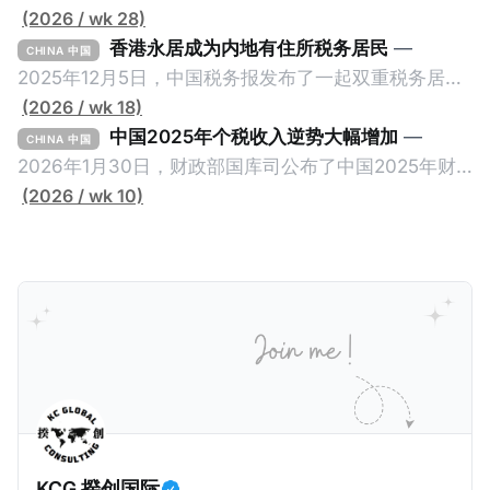
第23次会议上，国家审计署审计长侯凯汇报的《国务院
(2026 / wk 28)
关于2025年度中央预算执行和其他财政收支的审计工作
香港永居成为内地有住所税务居民
—
CHINA 中国
报告》引爆网络，暴露中国银行错误以公募基金免收所
2025年12月5日，中国税务报发布了一起双重税务居民
得税的政策优惠，让大量员工出资1元至100元来凑人
的真实案例《适用“加比规则”确定税收居民身份》，作
(2026 / wk 18)
头，逃税23.67亿元人民币。这个消息已经发布了一段
者为王哲炜，来自国家税务总局天津市税务局，因此具
中国2025年个税收入逆势大幅增加
—
CHINA 中国
长时间，因此我们只想借此新闻探讨一个有趣的问题：
有权威性。此案例最有价值的地方，就是在于税局对一
2026年1月30日，财政部国库司公布了中国2025年财
明明是税务审计，为什么是国家审计署而不是税务总局
个已经取得香港永居身份7年，而且没有在内地居住超
政收支情况。去年全国一般公共预算收入21.6万亿元，
(2026 / wk 10)
来发现？国家审计署是不是抢了税务局的饭碗？ 我们将
过183天的纳税人，否定其香港税务居民身份的同时，
比前年下降1.7%。在大部分税收收入增长减缓甚至倒退
从以下三个维度来拆解为什么中国银行偷税是由国家审
还认定其属于有住所税务居民，对他的全球所得征税。
的大环境下，竟然有一个税种收入大幅增加，增幅金额
计署查出来的，以及它与税务局的分工。
一般来说，只要持有香港永居，那么即便税务内地税务
是所有税种之冠：个人所得税。 2025年个人所得税的
居民，也是属于无住所税务居民，仅来源于内地的所得
收入为1.62万亿元，比前年大幅增长11.5%，增加税收
缴纳内地个人所得税。我们一起深入看看这个案例。
约1700亿元。根据揆创的合理推测，个人所得税大幅增
一、纳税人情况 以下是纳税人王先生的情况。为了避免
加的原因主要是中国税局自2025年始对个人境外所得征
信息不准确，以下五点都是摘自原文，没有任何修改。
税，因此多了一笔较大税收。 虽然预计税局在2026年
* 王先生持有内地（北京）户籍和身份证，并于2018年
将会继续对境外所得征税，但毕竟不再是一笔新增收
取得了香港永久性居民身份。王先生在北京拥有一家合
入，这是否意味着个人所得税的增长是否到顶了呢？揆
KCG 揆创国际