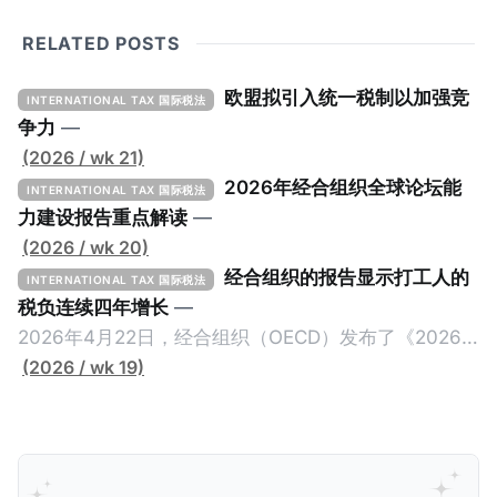
RELATED POSTS
欧盟拟引入统一税制以加强竞
INTERNATIONAL TAX 国际税法
争力
—
(2026 / wk 21)
2026年经合组织全球论坛能
INTERNATIONAL TAX 国际税法
力建设报告重点解读
—
(2026 / wk 20)
经合组织的报告显示打工人的
INTERNATIONAL TAX 国际税法
税负连续四年增长
—
2026年4月22日，经合组织（OECD）发布了《2026
年工资税收报告》（Taxing Wages 2026，简称《报
(2026 / wk 19)
告》），《报告》重点分析了经合组织38个成员国家
（主要为发达国家）在2025年的工资税收累进性
（Progressivity，也就是工资及税负的关联性），以及
其对员工实际收入和雇主劳动力成本的影响。《报告》