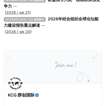
INTERNATIONAL TAX 国际税法
定者提供一套可操作的路线图，以确保全球最低税规则
争力
—
协调一致、高效落地。 《工具包》的主要内容总结如
(2026 / wk 21)
下： 一、 核心目标与背景 全球最低税规则旨在确保大
2026年经合组织全球论坛能
INTERNATIONAL TAX 国际税法
型跨国企业在其运营的每个司法管辖区支付至少15%的
力建设报告重点解读
—
最低税款。《工具包》主要目标是协助税务机关建立稳
(2026 / wk 20)
健且高效的国内合规框架，识别最佳实践，并减少纳税
人与征管机构的合规负担。
KCG 揆创国际