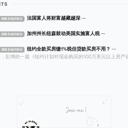
STS
法国富人将财富越藏越深
—
TAX 国家及地区税法
加州州长纽森鼓动美国实施富人税
—
TAX 国家及地区税法
纽约全款买房缴1%税但贷款买房不用？
—
TAX 国家及地区税法
14日，彭博的一篇《纽约计划对现金购买的100万美元以上房产
ax on Homes over $1 Million Purchased With Cash
市售价至少100万美元且全款购房征收新税，而且未来扩展
美元的现金购房，包括郊区和北部地区的房产。新税将为购房价
这项税收预计就能筹集1.6亿美元，用于填补该市的预算缺口。 根据
中心汇编的数据，2025年上半年纽约市近1.8万笔交易中，
告发现，在曼哈顿，2025年1月至6月期间，超过300万美元
交易（在纽约买房的人真的好有钱）。买房者选择全款买房有两个原
常激烈的房地产市场中的卖家来说，全现金交易也是一个颇
时耗时漫长的抵押贷款审批流程更快，而且交易失败的可能