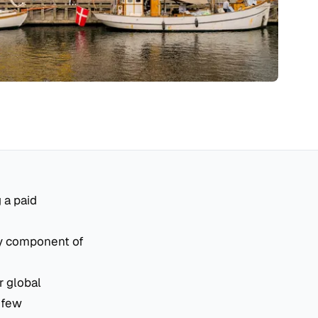
 a paid
ey component of
r global
 few