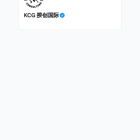
面中国房产卖家也肯定理解）；以及 * 抵押贷款成本高昂。
KCG 揆创国际