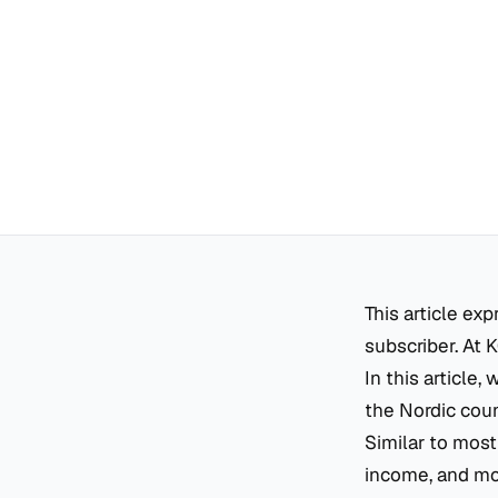
This article ex
subscriber. At K
In this article
the Nordic coun
Similar to most
income, and mos