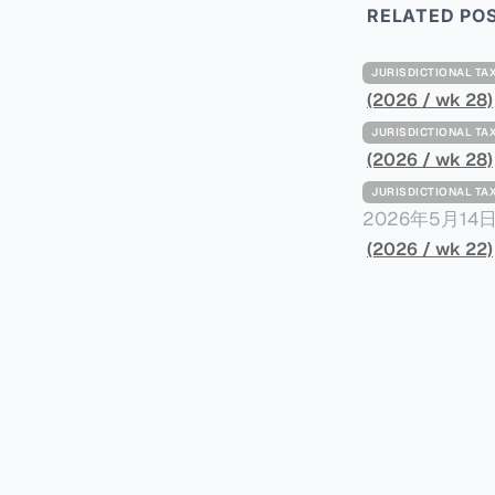
RELATED PO
JURISDICTIONAL 
(2026 / wk 28)
JURISDICTIONAL 
(2026 / wk 28)
JURISDICTIONAL 
2026年5月
York Plans T
(2026 / wk 22)
员正计划对纽约
价超过100万
方支付。纽约市的
组织纽约市社区
60%以上。报
90%都是全款
于纽约市竞争异
择：它比处理有