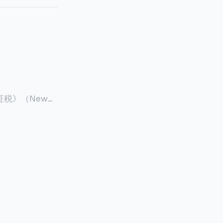
征税》（New
 ），报道了美国纽约州议
至纽约州所有售
格的1%，由买
非营利
全款交易占了
的房产交易中，
因： * 对
具吸引力的选
性也更低（这方