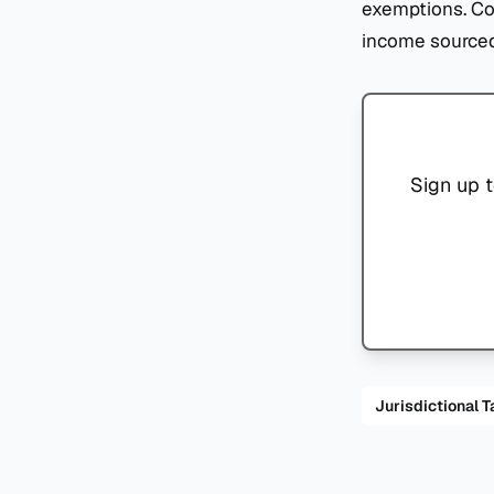
exemptions. Co
income sourced
Sign up t
Jurisdiction