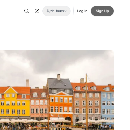
zh-hans
Log in
Sign Up