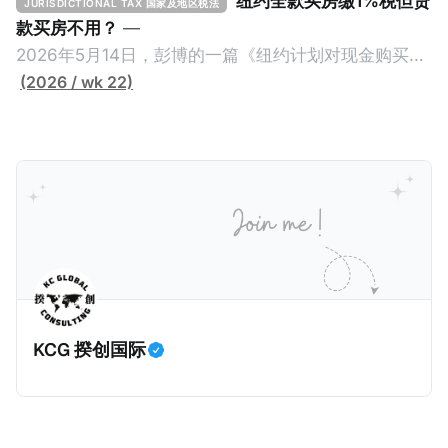
纽约全款买房缴1%税但贷
JURISDICTIONAL TAX 国家及地区税法
款买房不用？
—
2026年5月14日，彭博的一篇《纽约计划对现金购买的
100万美元以上房产征税》（New York Plans Tax on
(2026 / wk 22)
Homes over $1 Million Purchased With Cash ），报
道了美国纽约州议员正计划对纽约市售价至少100万美
元且全款购房征收新税，而且未来扩展至纽约州所有售
价超过100万美元的现金购房，包括郊区和北部地区的
房产。新税将为购房价格的1%，由买方支付。纽约市的
这项税收预计就能筹集1.6亿美元，用于填补该市的预算
缺口。 根据非营利组织纽约市社区中心汇编的数据，
2025年上半年纽约市近1.8万笔交易中，全款交易占了
60%以上。报告发现，在曼哈顿，2025年1月至6月期
KCG 揆创国际
间，超过300万美元的房产交易中，90%都是全款交易
（在纽约买房的人真的好有钱）。买房者选择全款买房
有两个原因： * 对于纽约市竞争异常激烈的房地产市场
中的卖家来说，全现金交易也是一个颇具吸引力的选