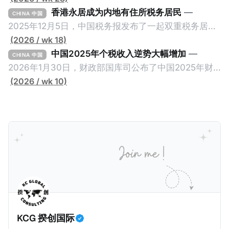
关于2025年度中央预算执行和其他财政收支的审计工作
香港永居成为内地有住所税务居民
—
CHINA 中国
报告》引爆网络，暴露中国银行错误以公募基金免收所
2025年12月5日，中国税务报发布了一起双重税务居民
得税的政策优惠，让大量员工出资1元至100元来凑人
的真实案例《适用“加比规则”确定税收居民身份》，作
(2026 / wk 18)
头，逃税23.67亿元人民币。这个消息已经发布了一段
者为王哲炜，来自国家税务总局天津市税务局，因此具
中国2025年个税收入逆势大幅增加
—
CHINA 中国
长时间，因此我们只想借此新闻探讨一个有趣的问题：
有权威性。此案例最有价值的地方，就是在于税局对一
2026年1月30日，财政部国库司公布了中国2025年财
明明是税务审计，为什么是国家审计署而不是税务总局
个已经取得香港永居身份7年，而且没有在内地居住超
政收支情况。去年全国一般公共预算收入21.6万亿元，
(2026 / wk 10)
来发现？国家审计署是不是抢了税务局的饭碗？ 我们将
过183天的纳税人，否定其香港税务居民身份的同时，
比前年下降1.7%。在大部分税收收入增长减缓甚至倒退
从以下三个维度来拆解为什么中国银行偷税是由国家审
还认定其属于有住所税务居民，对他的全球所得征税。
的大环境下，竟然有一个税种收入大幅增加，增幅金额
计署查出来的，以及它与税务局的分工。
一般来说，只要持有香港永居，那么即便税务内地税务
是所有税种之冠：个人所得税。 2025年个人所得税的
居民，也是属于无住所税务居民，仅来源于内地的所得
收入为1.62万亿元，比前年大幅增长11.5%，增加税收
缴纳内地个人所得税。我们一起深入看看这个案例。
约1700亿元。根据揆创的合理推测，个人所得税大幅增
一、纳税人情况 以下是纳税人王先生的情况。为了避免
加的原因主要是中国税局自2025年始对个人境外所得征
信息不准确，以下五点都是摘自原文，没有任何修改。
税，因此多了一笔较大税收。 虽然预计税局在2026年
* 王先生持有内地（北京）户籍和身份证，并于2018年
将会继续对境外所得征税，但毕竟不再是一笔新增收
取得了香港永久性居民身份。王先生在北京拥有一家合
入，这是否意味着个人所得税的增长是否到顶了呢？揆
KCG 揆创国际
伙企业并任职，在北京缴纳社会保险及工资薪金所得个
创觉得不会，有几个原因：