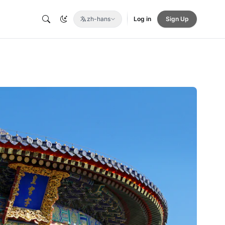
zh-hans
Log in
Sign Up