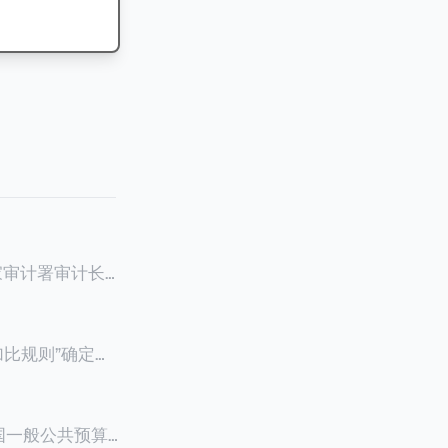
家审计署审计长
作报告》引爆网
元至100元来凑
只想借此新闻探讨
加比规则”确定税
权威性。此案例
有在内地居住超
税务居民，对他
全国一般公共预算