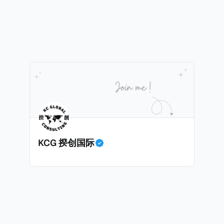
。一般来说，只要持有香港永居，那么即便税务内地税务居
亿元，比前年下降1.7%。在大部分税收收入增长减缓甚至倒退的
仅来源于内地的所得缴纳内地个人所得税。我们一起深入看
增加，增幅金额是所有税种之冠：个人所得税。 2025年个人所得税的
原
亿元，比前年大幅增长11.5%，增加税收约1700亿元。根据
018年取得了香港永久
加的原因主要是中国税局自2025年始对个人境外所得征税
先生在北京拥有一家合伙企业并任职，在北京缴纳社会保险
时，王先生受雇于某香港公司，从香港取得工资薪金所得，
着个人所得税的增长是否到顶了呢？揆创觉得不会，有几个
人所得税）和强制性公积金（类似于内地社保）。 * 王先生在内地（北
停留，但据本人陈述说明和后期出入境记录核验，在任意一
KCG 揆创国际