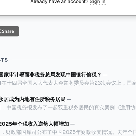
Already have an account?
Sign in
Share
STS
国家审计署而非税务总局发现中国银行偷税？
—
23日在十四届全国人大代表大会常务委员会第23次会议上，国
务院关于2025年度中央预算执行和其他财政收支的审计工
行错误以公募基金免收所得税的政策优惠，让大量员工出资1
永居成为内地有住所税务居民
—
.67亿元人民币。这个消息已经发布了一段长时间，因此我们
月5日，中国税务报发布了一起双重税务居民的真实案例《适用“
现？国家审计
作者为王哲炜，来自国家税务总局天津市税务局，因此具有
个维度来拆解为什么中国银行偷税是由国家审
，就是在于税局对一个已经取得香港永居身份7年，而且没
2025年个税收入逆势大幅增加
—
以及它与税务局的分工。
税人，否定其香港税务居民身份的同时，还认定其属于有住所
30日，财政部国库司公布了中国2025年财政收支情况。去年