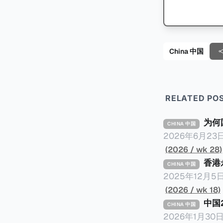
China 中国
RELATED PO
为何
CHINA 中国
2026年6月
侯凯汇报的《国
(2026 / wk 28)
络，暴露中国银
香港
CHINA 中国
人头，逃税23
2025年12
一个有趣的问题： 明明是税务审计，为什么是国家审计署而不是税务总局来发
收居民身份》，
(2026 / wk 18)
署是不是抢了税务局的饭碗？ 我们将从以下三
最有价值的地方
中国
CHINA 中国
计署查出来的，
过183天的纳
2026年1月