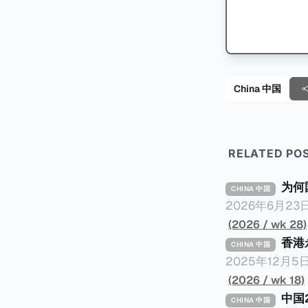
China 中国
RELATED PO
为何
CHINA 中国
2026年6月
侯凯汇报的《国
(2026 / wk 28)
络，暴露中国银
香港
CHINA 中国
人头，逃税23
2025年12
一个有趣的问题： 明明是税务审计，为什么是国家审计署而不是税务总局来发
收居民身份》，
(2026 / wk 18)
署是不是抢了税务局的饭碗？ 我们将从以下三
最有价值的地方
中国
CHINA 中国