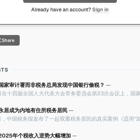
Already have an account?
Sign in
Share
STS
国家审计署而非税务总局发现中国银行偷税？
—
23日在十四届全国人大代表大会常务委员会第23次会议上，国
务院关于2025年度中央预算执行和其他财政收支的审计工
行错误以公募基金免收所得税的政策优惠，让大量员工出资1
永居成为内地有住所税务居民
—
.67亿元人民币。这个消息已经发布了一段长时间，因此我们
月5日，中国税务报发布了一起双重税务居民的真实案例《适用“
现？国家审计
作者为王哲炜，来自国家税务总局天津市税务局，因此具有
个维度来拆解为什么中国银行偷税是由国家审
，就是在于税局对一个已经取得香港永居身份7年，而且没
2025年个税收入逆势大幅增加
—