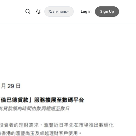
zh-hans
Log in
Sign Up