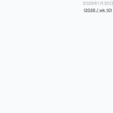
计署查出来的，
过183天的纳
2026年1月
的全球所得征税
收入21.6万
(2026 / wk 10)
住所税务居民，
有一个税种收入大幅
一、纳税人情况 以下是纳税人王先生的情况。为了避免信息不准确，以下五点都是摘自
收入为1.62万
文，没有任何修改。 * 王先生持有内地（北京）户籍和身份证，并于2
人所得税大幅增
性居民身份。王
较大税收。 虽然预计税局在2026年将会继续对境外所得征税，但毕竟不再是一笔新增收
个人所得税。同
入，这是否意味
俸税（类似于内地个
京）和香港均有
王先生