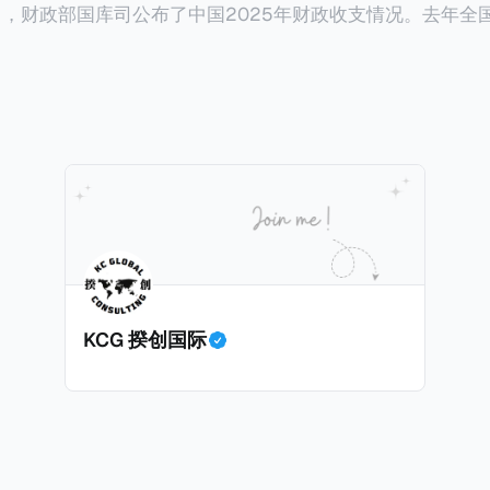
以及它与税务局的分工。
税人，否定其香港税务居民身份的同时，还认定其属于有住所
30日，财政部国库司公布了中国2025年财政收支情况。去年
。一般来说，只要持有香港永居，那么即便税务内地税务居
亿元，比前年下降1.7%。在大部分税收收入增长减缓甚至倒退的
仅来源于内地的所得缴纳内地个人所得税。我们一起深入看
增加，增幅金额是所有税种之冠：个人所得税。 2025年个人所得税的
原
亿元，比前年大幅增长11.5%，增加税收约1700亿元。根据
018年取得了香港永久
加的原因主要是中国税局自2025年始对个人境外所得征税
先生在北京拥有一家合伙企业并任职，在北京缴纳社会保险
时，王先生受雇于某香港公司，从香港取得工资薪金所得，
着个人所得税的增长是否到顶了呢？揆创觉得不会，有几个
人所得税）和强制性公积金（类似于内地社保）。 * 王先生在内地（北
停留，但据本人陈述说明和后期出入境记录核验，在任意一
KCG 揆创国际