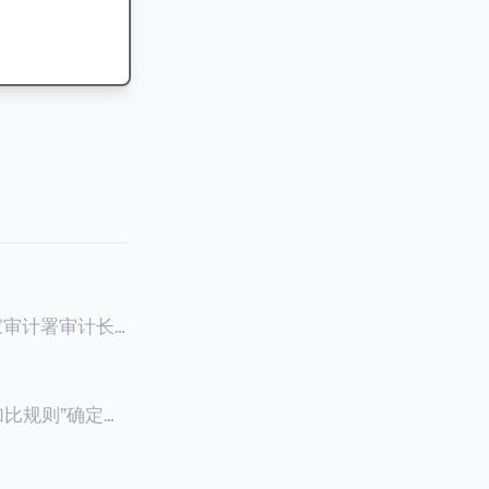
家审计署审计长
作报告》引爆网
元至100元来凑
只想借此新闻探讨
加比规则”确定税
权威性。此案例
有在内地居住超